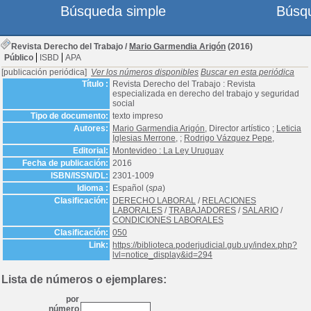
Búsqueda simple
Búsq
Revista Derecho del Trabajo
/
Mario Garmendia Arigón
(2016)
Público
ISBD
APA
[publicación periódica]
Ver los números disponibles
Buscar en esta periódica
Título :
Revista Derecho del Trabajo : Revista
especializada en derecho del trabajo y seguridad
social
Tipo de documento:
texto impreso
Autores:
Mario Garmendia Arigón
, Director artístico ;
Leticia
Iglesias Merrone
, ;
Rodrigo Vázquez Pepe
,
Editorial:
Montevideo : La Ley Uruguay
Fecha de publicación:
2016
ISBN/ISSN/DL:
2301-1009
Idioma :
Español (
spa
)
Clasificación:
DERECHO LABORAL
/
RELACIONES
LABORALES
/
TRABAJADORES
/
SALARIO
/
CONDICIONES LABORALES
Clasificación:
050
Link:
https://biblioteca.poderjudicial.gub.uy/index.php?
lvl=notice_display&id=294
Lista de números o ejemplares:
por
número