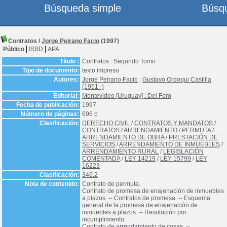
Búsqueda simple
Búsq
Contratos
/
Jorge Peirano Facio
(1997)
Público
ISBD
APA
Título :
Contratos : Segundo Tomo
Tipo de documento:
texto impreso
Autores:
Jorge Peirano Facio
;
Gustavo Ordoqui Castilla
(1951 -)
Editorial:
Montevideo [Uruguay] : Del Foro
Fecha de publicación:
1997
Número de páginas:
696 p
Clasificación:
DERECHO CIVIL
/
CONTRATOS Y MANDATOS
/
CONTRATOS
/
ARRENDAMIENTO
/
PERMUTA
/
ARRENDAMIENTO DE OBRA
/
PRESTACIÓN DE
SERVICIOS
/
ARRENDAMIENTO DE INMUEBLES
/
ARRENDAMIENTO RURAL
/
LEGISLACIÓN
COMENTADA
/
LEY 14219
/
LEY 15799
/
LEY
16223
Clasificación:
346.2
Nota de contenido:
Contrato de permuta.
Contrato de promesa de enajenación de inmuebles
a plazos. -- Contratos de promesa. -- Esquema
general de la promesa de enajenación de
inmuebles a plazos. -- Resolución por
incumplimiento.
Contrato de arrendamiento de cosas. --