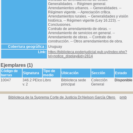
Generalidades. -- Régimen general.
Arrendamientos urbanos. -- Generalidades. --
Régimen vigente. -- Apreciación crítica.
Arrendamientos rurales. -- Generalidades y visión
histórica. -- Régimen vigente (Ley 16.223). --
Conclusiones.
Contrato de arrendamiento de obras. --
Arrendamiento de servicios en general. --
Arrendamiento de obras. -- Contrato de
construcción. -- Otros arrendamientos de obra.
Cobertura geográfica :
Uruguay
Link:
https://biblioteca.poderjudicial.gub.uy/index.php?
lvl=notice_display&id=2814
Ejemplares (1)
Código de
Tipo de
Signatura
Ubicación
Sección
Estado
barras
medio
10047
346.2 PEIco
Libro
Biblioteca sede
Colección
Disponible
v. 2
principal
General
Biblioteca de la Suprema Corte de Justicia Dr.Nelson García Otero
pmb