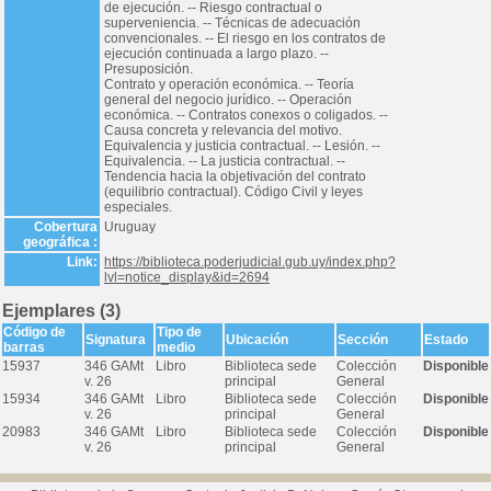
de ejecución. -- Riesgo contractual o
superveniencia. -- Técnicas de adecuación
convencionales. -- El riesgo en los contratos de
ejecución continuada a largo plazo. --
Presuposición.
Contrato y operación económica. -- Teoría
general del negocio jurídico. -- Operación
económica. -- Contratos conexos o coligados. --
Causa concreta y relevancia del motivo.
Equivalencia y justicia contractual. -- Lesión. --
Equivalencia. -- La justicia contractual. --
Tendencia hacia la objetivación del contrato
(equilibrio contractual). Código Civil y leyes
especiales.
Cobertura
Uruguay
geográfica :
Link:
https://biblioteca.poderjudicial.gub.uy/index.php?
lvl=notice_display&id=2694
Ejemplares (3)
Código de
Tipo de
Signatura
Ubicación
Sección
Estado
barras
medio
15937
346 GAMt
Libro
Biblioteca sede
Colección
Disponible
v. 26
principal
General
15934
346 GAMt
Libro
Biblioteca sede
Colección
Disponible
v. 26
principal
General
20983
346 GAMt
Libro
Biblioteca sede
Colección
Disponible
v. 26
principal
General