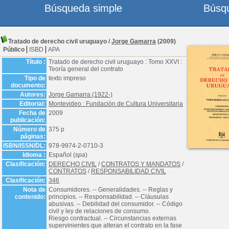
Búsqueda simple
Búsq
Tratado de derecho civil uruguayo
/
Jorge Gamarra
(2009)
Público
ISBD
APA
Título :
Tratado de derecho civil uruguayo : Tomo XXVI :
Teoría general del contrato
Tipo de
texto impreso
documento:
Autores:
Jorge Gamarra (1922-)
Editorial:
Montevideo : Fundación de Cultura Universitaria
Fecha de
2009
publicación:
Número de
375 p
páginas:
ISBN/ISSN/DL:
978-9974-2-0710-3
Idioma :
Español (
spa
)
Clasificación:
DERECHO CIVIL
/
CONTRATOS Y MANDATOS
/
CONTRATOS
/
RESPONSABILIDAD CIVIL
Clasificación:
346
Nota de
Consumidores. -- Generalidades. -- Reglas y
contenido:
principios. -- Responsabilidad. -- Cláusulas
abusivas. -- Debilidad del consumidor. -- Código
civil y ley de relaciones de consumo.
Riesgo contractual. -- Circunstancias externas
supervinientes que alteran el contrato en la fase