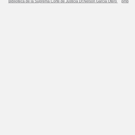
Biblioteca de la Suprema Corte de Justicia Dr.Nelson García Otero
pmb