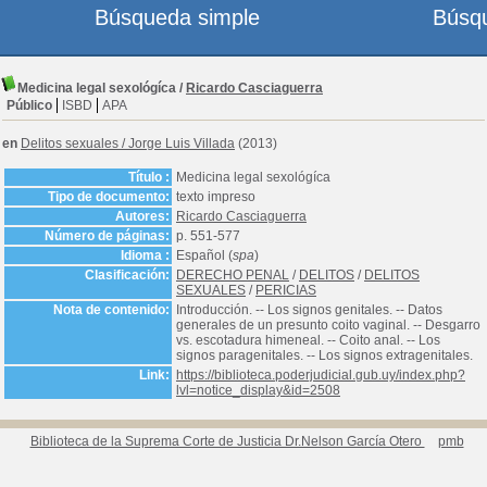
Búsqueda simple
Búsq
Medicina legal sexológíca
/
Ricardo Casciaguerra
Público
ISBD
APA
en
Delitos sexuales
/
Jorge Luis Villada
(2013)
Título :
Medicina legal sexológíca
Tipo de documento:
texto impreso
Autores:
Ricardo Casciaguerra
Número de páginas:
p. 551-577
Idioma :
Español (
spa
)
Clasificación:
DERECHO PENAL
/
DELITOS
/
DELITOS
SEXUALES
/
PERICIAS
Nota de contenido:
Introducción. -- Los signos genitales. -- Datos
generales de un presunto coito vaginal. -- Desgarro
vs. escotadura himeneal. -- Coito anal. -- Los
signos paragenitales. -- Los signos extragenitales.
Link:
https://biblioteca.poderjudicial.gub.uy/index.php?
lvl=notice_display&id=2508
Biblioteca de la Suprema Corte de Justicia Dr.Nelson García Otero
pmb