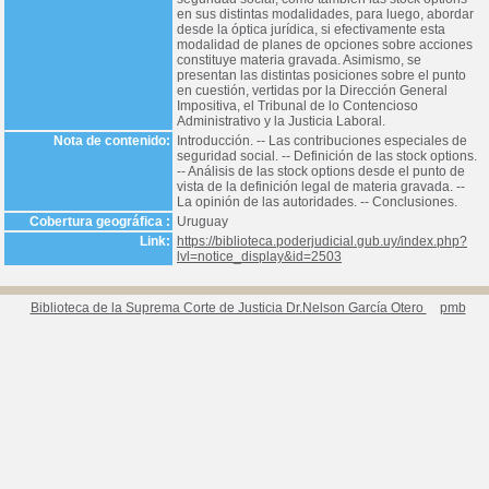
en sus distintas modalidades, para luego, abordar
desde la óptica jurídica, si efectivamente esta
modalidad de planes de opciones sobre acciones
constituye materia gravada. Asimismo, se
presentan las distintas posiciones sobre el punto
en cuestión, vertidas por la Dirección General
Impositiva, el Tribunal de lo Contencioso
Administrativo y la Justicia Laboral.
Nota de contenido:
Introducción. -- Las contribuciones especiales de
seguridad social. -- Definición de las stock options.
-- Análisis de las stock options desde el punto de
vista de la definición legal de materia gravada. --
La opinión de las autoridades. -- Conclusiones.
Cobertura geográfica :
Uruguay
Link:
https://biblioteca.poderjudicial.gub.uy/index.php?
lvl=notice_display&id=2503
Biblioteca de la Suprema Corte de Justicia Dr.Nelson García Otero
pmb