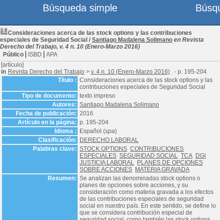
Búsqueda simple
Búsq
Consideraciones acerca de las stock options y las contribuciones
especiales de Seguridad Social
/
Santiago Madalena Solimano
en Revista
Derecho del Trabajo, v. 4 n. 10 (Enero-Marzo 2016)
Público
ISBD
APA
[artículo]
in
Revista Derecho del Trabajo
>
v. 4 n. 10 (Enero-Marzo 2016)
. - p. 195-204
Título :
Consideraciones acerca de las stock options y las
contribuciones especiales de Seguridad Social
Tipo de documento:
texto impreso
Autores:
Santiago Madalena Solimano
Fecha de publicación:
2016
Artículo en la página:
p. 195-204
Idioma :
Español (
spa
)
Clasificación:
DERECHO LABORAL
Palabras clave:
STOCK OPTIONS
CONTRIBUCIONES
ESPECIALES
SEGURIDAD SOCIAL
TCA
DGI
JUSTICIA LABORAL
PLANES DE OPCIONES
SOBRE ACCIONES
MATERIA GRAVADA
Resumen:
Se analizan las denominadas stock options o
planes de opciones sobre acciones, y su
consideración como materia gravada a los efectos
de las contribuciones especiales de seguridad
social en nuestro país. En este sentido, se define lo
que se considera contribución especial de
seguridad social, como también las stock options