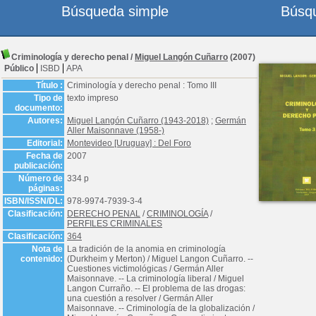
Búsqueda simple
Búsq
Criminología y derecho penal
/
Miguel Langón Cuñarro
(2007)
Público
ISBD
APA
Título :
Criminología y derecho penal : Tomo III
Tipo de
texto impreso
documento:
Autores:
Miguel Langón Cuñarro (1943-2018)
;
Germán
Aller Maisonnave (1958-)
Editorial:
Montevideo [Uruguay] : Del Foro
Fecha de
2007
publicación:
Número de
334 p
páginas:
ISBN/ISSN/DL:
978-9974-7939-3-4
Clasificación:
DERECHO PENAL
/
CRIMINOLOGÍA
/
PERFILES CRIMINALES
Clasificación:
364
Nota de
La tradición de la anomia en criminología
contenido:
(Durkheim y Merton) / Miguel Langon Cuñarro. --
Cuestiones victimológicas / Germán Aller
Maisonnave. -- La criminología liberal / Miguel
Langon Curraño. -- El problema de las drogas:
una cuestión a resolver / Germán Aller
Maisonnave. -- Criminología de la globalización /