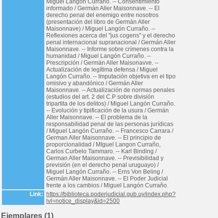
Miguel Langón Curraño. -- Consentimiento
informado / Germán Aller Maisonnave. -- El
derecho penal del enemigo entre nosotros
(presentación del libro de Germán Aller
Maisonnave) / Miguel Langón Curraño. --
Reflexiones acerca del "jus cogens" y el derecho
penal internacional supranacional / Germán Aller
Maisonnave. -- Informe sobre crímenes contra la
humanidad / Miguel Langón Curraño. --
Prescripción / Germán Aller Maisonavve. --
Actualización de legítima defensa / Miguel
Langón Curraño. -- Imputación objetiva en el tipo
omisivo y abandónico / Germán Aller
Maisonnave. -- Actualización de normas penales
(estudios del art. 2 del C.P sobre división
tripartita de los delitos) / Miguel Langón Curraño.
-- Evolución y tipificación de la usura / Germán
Aller Maisonnave. -- El problema de la
responsabilidad penal de las personas jurídicas
/ Miguel Langón Curraño. -- Francesco Carrara /
German Aller Maisonnave. -- El principio de
proporcionalidad / MIguel Langon Curraño,
Carlos Curbelo Tammaro. -- Karl Binding /
German Aller Maisonnave. -- Previsibilidad y
previsión (en el derecho penal uruguayo) /
Miguel Langón Curraño. -- Erns Von Beling /
Germán Aller Maisonnave. -- El Poder Judicial
frente a los cambios / Miguel Langón Curraño.
Link:
https://biblioteca.poderjudicial.gub.uy/index.php?
lvl=notice_display&id=2500
Ejemplares (1)