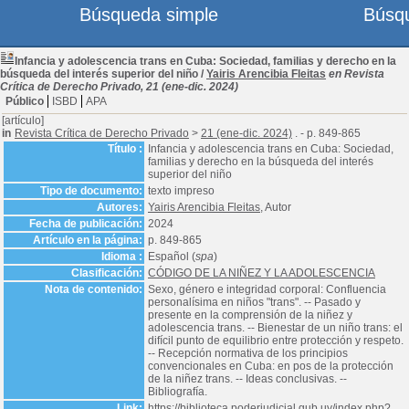
Búsqueda simple
Búsq
Infancia y adolescencia trans en Cuba: Sociedad, familias y derecho en la
búsqueda del interés superior del niño
/
Yairis Arencibia Fleitas
en Revista
Crítica de Derecho Privado, 21 (ene-dic. 2024)
Público
ISBD
APA
[artículo]
in
Revista Crítica de Derecho Privado
>
21 (ene-dic. 2024)
. - p. 849-865
Título :
Infancia y adolescencia trans en Cuba: Sociedad,
familias y derecho en la búsqueda del interés
superior del niño
Tipo de documento:
texto impreso
Autores:
Yairis Arencibia Fleitas
, Autor
Fecha de publicación:
2024
Artículo en la página:
p. 849-865
Idioma :
Español (
spa
)
Clasificación:
CÓDIGO DE LA NIÑEZ Y LA ADOLESCENCIA
Nota de contenido:
Sexo, género e integridad corporal: Confluencia
personalísima en niños "trans". -- Pasado y
presente en la comprensión de la niñez y
adolescencia trans. -- Bienestar de un niño trans: el
difícil punto de equilibrio entre protección y respeto.
-- Recepción normativa de los principios
convencionales en Cuba: en pos de la protección
de la niñez trans. -- Ideas conclusivas. --
Bibliografía.
Link:
https://biblioteca.poderjudicial.gub.uy/index.php?