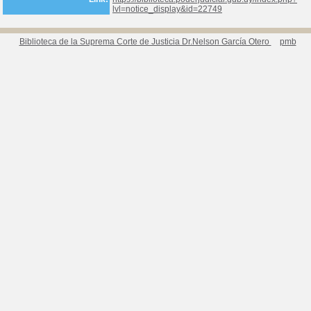
lvl=notice_display&id=22749
Biblioteca de la Suprema Corte de Justicia Dr.Nelson García Otero
pmb