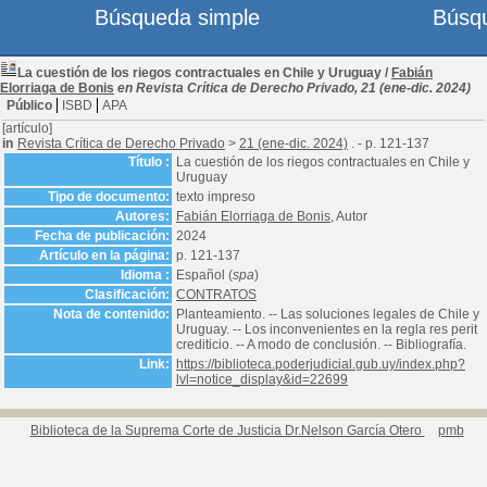
Búsqueda simple
Búsq
La cuestión de los riegos contractuales en Chile y Uruguay
/
Fabián
Elorriaga de Bonis
en Revista Crítica de Derecho Privado, 21 (ene-dic. 2024)
Público
ISBD
APA
[artículo]
in
Revista Crítica de Derecho Privado
>
21 (ene-dic. 2024)
. - p. 121-137
Título :
La cuestión de los riegos contractuales en Chile y
Uruguay
Tipo de documento:
texto impreso
Autores:
Fabián Elorriaga de Bonis
, Autor
Fecha de publicación:
2024
Artículo en la página:
p. 121-137
Idioma :
Español (
spa
)
Clasificación:
CONTRATOS
Nota de contenido:
Planteamiento. -- Las soluciones legales de Chile y
Uruguay. -- Los inconvenientes en la regla res perit
crediticio. -- A modo de conclusión. -- Bibliografía.
Link:
https://biblioteca.poderjudicial.gub.uy/index.php?
lvl=notice_display&id=22699
Biblioteca de la Suprema Corte de Justicia Dr.Nelson García Otero
pmb