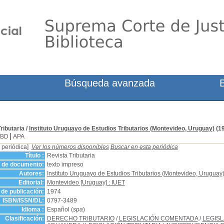
Búsqueda avanzada
ributaria
/
Instituto Uruguayo de Estudios Tributarios (Montevideo, Uruguay)
(19
SBD
APA
 periódica]
Ver los números disponibles
Buscar en esta periódica
Título :
Revista Tributaria
o de documento:
texto impreso
Autores:
Instituto Uruguayo de Estudios Tributarios (Montevideo, Uruguay
Editorial:
Montevideo [Uruguay] : IUET
de publicación:
1974
ISBN/ISSN/DL:
0797-3489
Idioma :
Español (
spa
)
Clasificación:
DERECHO TRIBUTARIO
/
LEGISLACIÓN COMENTADA
/
LEGIS