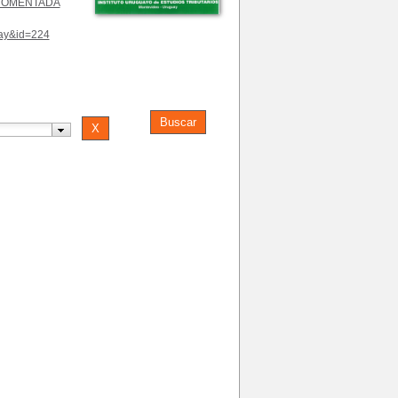
COMENTADA
play&id=224