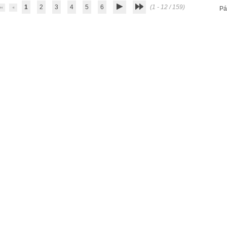
1
2
3
4
5
6
(1 - 12 / 159)
Pá