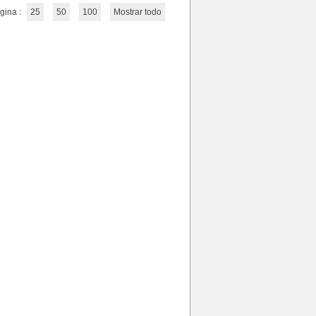
gina :
25
50
100
Mostrar todo