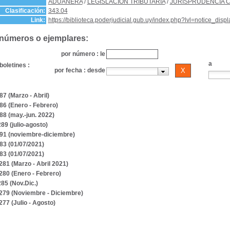
ADUANERA
/
LEGISLACIÓN TRIBUTARIA
/
JURISPRUDENCIA 
Clasificación:
343.04
Link:
https://biblioteca.poderjudicial.gub.uy/index.php?lvl=notice_dis
 números o ejemplares:
por número : le
a
boletines :
por fecha : desde
87 (Marzo - Abril)
286 (Enero - Febrero)
88 (may.-jun. 2022)
289 (julio-agosto)
291 (noviembre-diciembre)
283 (01/07/2021)
283 (01/07/2021)
 281 (Marzo - Abril 2021)
 280 (Enero - Febrero)
285 (Nov.Dic.)
. 279 (Noviembre - Diciembre)
 277 (Julio - Agosto)