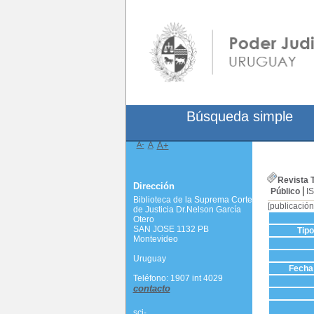
Búsqueda simple
A-
A
A+
Revista T
Dirección
Público
I
Biblioteca de la Suprema Corte
[publicación
de Justicia Dr.Nelson García
Otero
SAN JOSE 1132 PB
Tip
Montevideo
Uruguay
Fecha 
Teléfono: 1907 int 4029
contacto
scj-