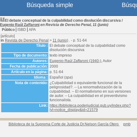
Búsqueda simple
Búsq
El debate conceptual de la culpabilidad como disolución discursiva
/
Eugenio Raúl Zaffaroni
en Revista de Derecho Penal, 11 (junio)
Público
ISBD
APA
[artículo]
in
Revista de Derecho Penal
>
11 (junio)
. - p. 51-64
Título :
El debate conceptual de la culpabilidad como
disolución discursiva
Tipo de documento:
texto impreso
Autores:
Eugenio Raúl Zaffaroni (1940-)
, Autor
Fecha de publicación:
2000
Artículo en la página:
p. 51-64
Idioma :
Español (
spa
)
Nota de contenido:
¿Culpabilidad o equivalente funcional de la
peligrosidad?. -- La renormativización de la
culpabilidad. -- El normativismo en sus versiones
de autor. -- La culpabilidad en el preventivismo
funcionalista.
Link:
https://biblioteca.poderjudicial.gub.uy/index.php?
lvl=notice_display&id=21579
Biblioteca de la Suprema Corte de Justicia Dr.Nelson García Otero
pmb