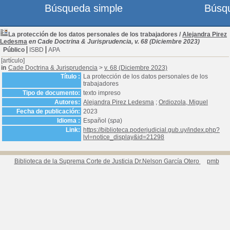
Búsqueda simple
Búsq
La protección de los datos personales de los trabajadores
/
Alejandra Pirez
Ledesma
en Cade Doctrina & Jurisprudencia, v. 68 (Diciembre 2023)
Público
ISBD
APA
[artículo]
in
Cade Doctrina & Jurisprudencia
>
v. 68 (Diciembre 2023)
Título :
La protección de los datos personales de los
trabajadores
Tipo de documento:
texto impreso
Autores:
Alejandra Pirez Ledesma
;
Ordiozola, Miguel
Fecha de publicación:
2023
Idioma :
Español (
spa
)
Link:
https://biblioteca.poderjudicial.gub.uy/index.php?
lvl=notice_display&id=21298
Biblioteca de la Suprema Corte de Justicia Dr.Nelson García Otero
pmb