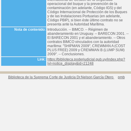
operacional del buque y la prevención de la
contaminación (en adelante, Código IGS) y del
Código Internacional de Protección de los Buques
y de las Instalaciones Portuarias (en adelante,
Código PBIP), si bien éste último contrato no se
presenta ante la Autoridad Marítima.
Nota de contenido:
Introducción. -- BIMCO. -- Régimen de
abanderamiento en Uruguay. -- BARECON 2001. --
El BARECON 2001 y el abanderamiento. -- Otros
contratos BIMCO vinculados con la autoridad
marítima: "SHIPMAN 2009", CREWMAN A (COST
PLUS FREE) 2009 y CREWMAN B (LUMP SUM)
2009". -- Conclusiones.
Link:
https://biblioteca.poderjudicial.gub.uy/index.php?
lvl=notice_display&id=21248
Biblioteca de la Suprema Corte de Justicia Dr.Nelson García Otero
pmb