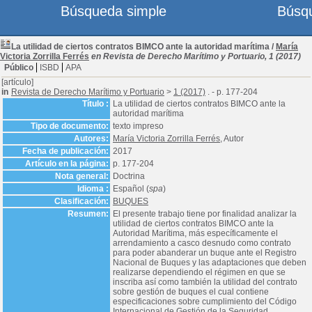
Búsqueda simple
Búsq
La utilidad de ciertos contratos BIMCO ante la autoridad marítima
/
María
Victoria Zorrilla Ferrés
en Revista de Derecho Marítimo y Portuario, 1 (2017)
Público
ISBD
APA
[artículo]
in
Revista de Derecho Marítimo y Portuario
>
1 (2017)
. - p. 177-204
Título :
La utilidad de ciertos contratos BIMCO ante la
autoridad marítima
Tipo de documento:
texto impreso
Autores:
María Victoria Zorrilla Ferrés
, Autor
Fecha de publicación:
2017
Artículo en la página:
p. 177-204
Nota general:
Doctrina
Idioma :
Español (
spa
)
Clasificación:
BUQUES
Resumen:
El presente trabajo tiene por finalidad analizar la
utilidad de ciertos contratos BIMCO ante la
Autoridad Marítima, más específicamente el
arrendamiento a casco desnudo como contrato
para poder abanderar un buque ante el Registro
Nacional de Buques y las adaptaciones que deben
realizarse dependiendo el régimen en que se
inscriba así como también la utilidad del contrato
sobre gestión de buques el cual contiene
especificaciones sobre cumplimiento del Código
Internacional de Gestión de la Seguridad