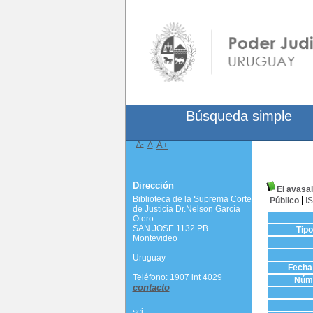
Búsqueda simple
A-
A
A+
Dirección
El avasal
Biblioteca de la Suprema Corte
Público
I
de Justicia Dr.Nelson García
Otero
SAN JOSE 1132 PB
Tip
Montevideo
Uruguay
Fecha 
Teléfono: 1907 int 4029
Núme
contacto
scj-