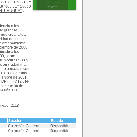
/
LEY 18191
/
LEY
18786
/
LEY 18860
DEL URUGUAY
/
tencia a los
lar grandes
ue crea la ley. --
idad en todo el
bre ordenamiento
diciembre de 2008,
puesto a los
009, sobre
us modificativas y
ción ciudadana. --
l de personas con
ula los contratos
iciembre de 2011
IVE). -- LA Ley Nº
ncentración de
lesión a la
play&id=2118
Sección
Estado
Colección General
Disponible
Colección General
Disponible