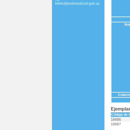
biblio@poderjudicial.gub.uy
Not
Cobertu
Ejemplar
Código de 
16686
16687