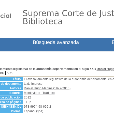
Búsqueda avanzada
lamiento legislativo de la autonomía departamental en el siglo XXI
/
Daniel Hugo
SBD
APA
Título :
El avasallamiento legislativo de la autonomía departamental en el
o de documento:
texto impreso
Autores:
Daniel Hugo Martins (1927-2016)
Editorial:
Montevideo : Tradinco
de publicación:
2012
ro de páginas:
111 p
ISBN/ISSN/DL:
978-9974-98-699-2
Idioma :
Español (
spa
)