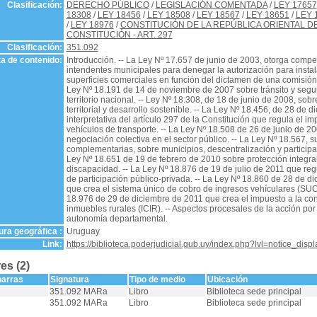
Clasificación:
DERECHO PÚBLICO
/
LEGISLACIÓN COMENTADA
/
LEY 17657
18308
/
LEY 18456
/
LEY 18508
/
LEY 18567
/
LEY 18651
/
LEY 
/
LEY 18976
/
CONSTITUCIÓN DE LA REPÚBLICA ORIENTAL 
CONSTITUCIÓN - ART. 297
Clasificación:
351.092
a de contenido:
Introducción. -- La Ley Nº 17.657 de junio de 2003, otorga compe
intendentes municipales para denegar la autorización para insta
superficies comerciales en función del dictamen de una comisión q
Ley Nº 18.191 de 14 de noviembre de 2007 sobre tránsito y segur
territorio nacional. -- Ley Nº 18.308, de 18 de junio de 2008, so
territorial y desarrollo sostenible. -- La Ley Nº 18.456, de 28 de 
interpretativa del artículo 297 de la Constitución que regula el im
vehículos de transporte. -- La Ley Nº 18.508 de 26 de junio de 2
negociación colectiva en el sector público. -- La Ley Nº 18.567, s
complementarias, sobre municipios, descentralización y participa
Ley Nº 18.651 de 19 de febrero de 2010 sobre protección integra
discapacidad. -- La Ley Nº 18.876 de 19 de julio de 2011 que reg
de participación público-privada. -- La Ley Nº 18.860 de 28 de d
que crea el sistema único de cobro de ingresos vehículares (SUC
18.976 de 29 de diciembre de 2011 que crea el impuesto a la co
inmuebles rurales (ICIR). -- Aspectos procesales de la acción por 
autonomía departamental.
ra geográfica :
Uruguay
Link:
https://biblioteca.poderjudicial.gub.uy/index.php?lvl=notice_dis
es (2)
barras
Signatura
Tipo de medio
Ubicación
351.092 MARa
Libro
Biblioteca sede principal
351.092 MARa
Libro
Biblioteca sede principal