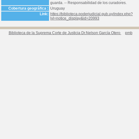
guarda. -- Responsabilidad de los curadores.
Cobertura geográfica :
Uruguay
Link:
https://biblioteca.poderjudicial.gub.uy/index.php?
lvl=notice_display&id=20993
Biblioteca de la Suprema Corte de Justicia Dr.Nelson García Otero
pmb