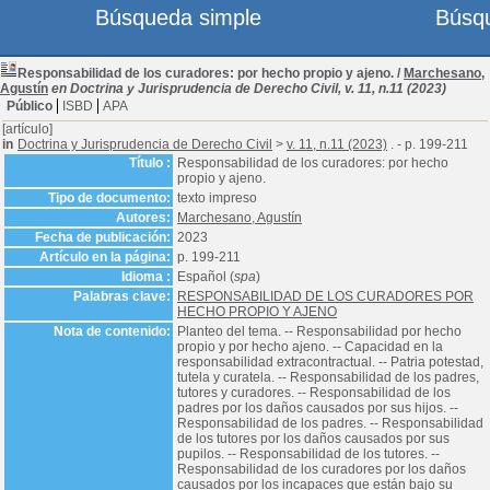
Búsqueda simple
Búsq
Responsabilidad de los curadores: por hecho propio y ajeno.
/
Marchesano,
Agustín
en Doctrina y Jurisprudencia de Derecho Civil, v. 11, n.11 (2023)
Público
ISBD
APA
[artículo]
in
Doctrina y Jurisprudencia de Derecho Civil
>
v. 11, n.11 (2023)
. - p. 199-211
Título :
Responsabilidad de los curadores: por hecho
propio y ajeno.
Tipo de documento:
texto impreso
Autores:
Marchesano, Agustín
Fecha de publicación:
2023
Artículo en la página:
p. 199-211
Idioma :
Español (
spa
)
Palabras clave:
RESPONSABILIDAD DE LOS CURADORES POR
HECHO PROPIO Y AJENO
Nota de contenido:
Planteo del tema. -- Responsabilidad por hecho
propio y por hecho ajeno. -- Capacidad en la
responsabilidad extracontractual. -- Patria potestad,
tutela y curatela. -- Responsabilidad de los padres,
tutores y curadores. -- Responsabilidad de los
padres por los daños causados por sus hijos. --
Responsabilidad de los padres. -- Responsabilidad
de los tutores por los daños causados por sus
pupilos. -- Responsabilidad de los tutores. --
Responsabilidad de los curadores por los daños
causados por los incapaces que están bajo su