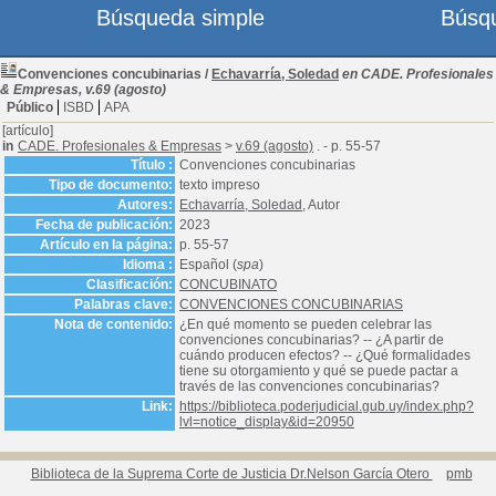
Búsqueda simple
Búsq
Convenciones concubinarias
/
Echavarría, Soledad
en CADE. Profesionales
& Empresas, v.69 (agosto)
Público
ISBD
APA
[artículo]
in
CADE. Profesionales & Empresas
>
v.69 (agosto)
. - p. 55-57
Título :
Convenciones concubinarias
Tipo de documento:
texto impreso
Autores:
Echavarría, Soledad
, Autor
Fecha de publicación:
2023
Artículo en la página:
p. 55-57
Idioma :
Español (
spa
)
Clasificación:
CONCUBINATO
Palabras clave:
CONVENCIONES CONCUBINARIAS
Nota de contenido:
¿En qué momento se pueden celebrar las
convenciones concubinarias? -- ¿A partir de
cuándo producen efectos? -- ¿Qué formalidades
tiene su otorgamiento y qué se puede pactar a
través de las convenciones concubinarias?
Link:
https://biblioteca.poderjudicial.gub.uy/index.php?
lvl=notice_display&id=20950
Biblioteca de la Suprema Corte de Justicia Dr.Nelson García Otero
pmb