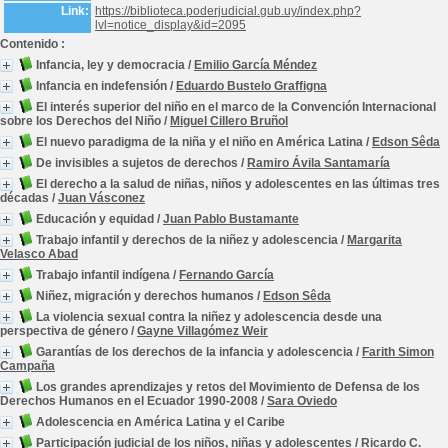
Link:
https://biblioteca.poderjudicial.gub.uy/index.php?
lvl=notice_display&id=2095
Contenido :
Infancia, ley y democracia
/
Emilio García Méndez
Infancia en indefensión
/
Eduardo Bustelo Graffigna
El interés superior del niño en el marco de la Convención Internacional
sobre los Derechos del Niño
/
Miguel Cillero Bruñol
El nuevo paradigma de la niña y el niño en América Latina
/
Edson Sêda
De invisibles a sujetos de derechos
/
Ramiro Ávila Santamaría
El derecho a la salud de niñas, niños y adolescentes en las últimas tres
décadas
/
Juan Vásconez
Educación y equidad
/
Juan Pablo Bustamante
Trabajo infantil y derechos de la niñez y adolescencia
/
Margarita
Velasco Abad
Trabajo infantil indígena
/
Fernando García
Niñez, migración y derechos humanos
/
Edson Sêda
La violencia sexual contra la niñez y adolescencia desde una
perspectiva de género
/
Gayne Villagómez Weir
Garantías de los derechos de la infancia y adolescencia
/
Farith Simon
Campaña
Los grandes aprendizajes y retos del Movimiento de Defensa de los
Derechos Humanos en el Ecuador 1990-2008
/
Sara Oviedo
Adolescencia en América Latina y el Caribe
Participación judicial de los niños, niñas y adolescentes
/
Ricardo C.