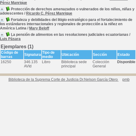
Pérez Manrique
Protección de derechos amenazados o vulnerados de los niños, niñas y
adolescentes
/
Ricardo C. Pérez Manrique
Fortaleza y debilidades del litigio estratégico para el fortalecimiento de
los estándares internacionales y regionales de protección a la niñez en
América Latina
/
Mary Beloff
La pensión de alimentos en las resoluciones judiciales ecuatorianas
/
Luis Pásara
Ejemplares (1)
Código de
Tipo de
Signatura
Ubicación
Sección
Estado
barras
medio
16250
346.135
Libro
Biblioteca sede
Colección
Disponible
AVId
principal
General
Biblioteca de la Suprema Corte de Justicia Dr.Nelson García Otero
pmb