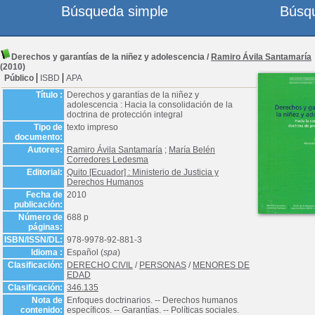
Búsqueda simple
Búsq
Derechos y garantías de la niñez y adolescencia
/
Ramiro Ávila Santamaría
(2010)
Público
ISBD
APA
Título :
Derechos y garantías de la niñez y
adolescencia : Hacia la consolidación de la
doctrina de protección integral
Tipo de
texto impreso
documento:
Autores:
Ramiro Ávila Santamaría
;
María Belén
Corredores Ledesma
Editorial:
Quito [Ecuador] : Ministerio de Justicia y
Derechos Humanos
Fecha de
2010
publicación:
Número de
688 p
páginas:
ISBN/ISSN/DL:
978-9978-92-881-3
Idioma :
Español (
spa
)
Clasificación:
DERECHO CIVIL
/
PERSONAS
/
MENORES DE
EDAD
Clasificación:
346.135
Nota de
Enfoques doctrinarios. -- Derechos humanos
contenido:
específicos. -- Garantías. -- Políticas sociales.