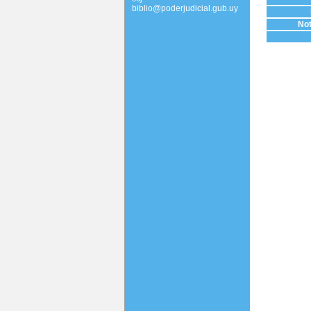
biblio@poderjudicial.gub.uy
Not