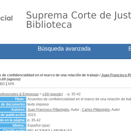
Búsqueda avanzada
de confidencialidad en el marco de una relación de trabajo
/
Juan Francisco Pi
.69 (agosto)
SBD
APA
ofesionales & Empresas
>
v.69 (agosto)
. - p. 35-42
Título :
Acuerdos de confidencialidad en el marco de una relación de tra
o de documento:
texto impreso
Autores:
Juan Francisco Pittamiglio
, Autor ;
Carlos Pittamiglio
, Autor
de publicación:
2023
ulo en la página:
p. 35-42
Idioma :
Español (
spa
)
Clasificación:
RELACIONES LABORALES