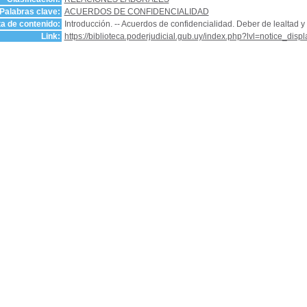
Palabras clave:
ACUERDOS DE CONFIDENCIALIDAD
a de contenido:
Introducción. -- Acuerdos de confidencialidad. Deber de lealtad y 
Link:
https://biblioteca.poderjudicial.gub.uy/index.php?lvl=notice_dis