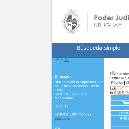
Búsqueda simple
A-
A
A+
Acuerdos 
Dirección
Empresas, v
Biblioteca de la Suprema Corte
Público
I
de Justicia Dr.Nelson García
[artículo]
Otero
in
CADE. Pr
SAN JOSE 1132 PB
Montevideo
Tip
Uruguay
Fecha 
Teléfono: 1907 int 4029
contacto
Artíc
scj-