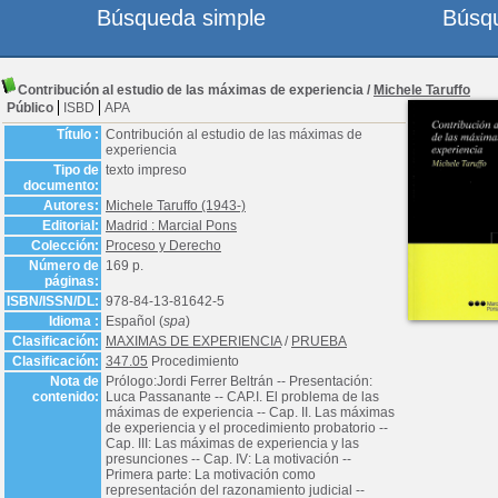
Búsqueda simple
Búsq
Contribución al estudio de las máximas de experiencia
/
Michele Taruffo
Público
ISBD
APA
Título :
Contribución al estudio de las máximas de
experiencia
Tipo de
texto impreso
documento:
Autores:
Michele Taruffo (1943-)
Editorial:
Madrid : Marcial Pons
Colección:
Proceso y Derecho
Número de
169 p.
páginas:
ISBN/ISSN/DL:
978-84-13-81642-5
Idioma :
Español (
spa
)
Clasificación:
MAXIMAS DE EXPERIENCIA
/
PRUEBA
Clasificación:
347.05
Procedimiento
Nota de
Prólogo:Jordi Ferrer Beltrán -- Presentación:
contenido:
Luca Passanante -- CAP.I. El problema de las
máximas de experiencia -- Cap. II. Las máximas
de experiencia y el procedimiento probatorio --
Cap. III: Las máximas de experiencia y las
presunciones -- Cap. IV: La motivación --
Primera parte: La motivación como
representación del razonamiento judicial --