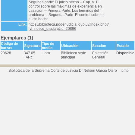
Segunda parte: El juicio hecho -- Cap. V: El
control sobre las máximas de experiencia en
casación -- Primera Parte: Los términos del
problema -- Segunda Parte: El control sobre el
juicio hecho.
Link:
https://biblioteca.poderjudicial.gub.uy/index.php?
lvl=notice_display&id=20896
Ejemplares (1)
Código de
Tipo de
Signatura
Ubicación
Sección
Estado
barras
medio
20628
347.05
Libro
Biblioteca sede
Colección
Disponible
TARc
principal
General
Biblioteca de la Suprema Corte de Justicia Dr.Nelson García Otero
pmb