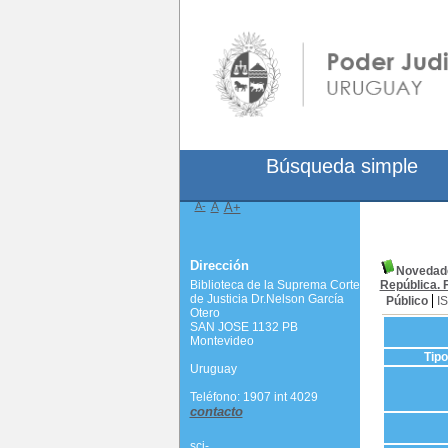
Búsqueda simple
A-
A
A+
Dirección
Novedades
Biblioteca de la Suprema Corte
República. 
de Justicia Dr.Nelson García
Público
I
Otero
SAN JOSE 1132 PB
Montevideo
Tip
Uruguay
Teléfono: 1907 int 4029
contacto
scj-