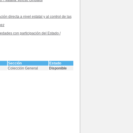
10
/
Natalia Veloso Giribaldi
n directa a nivel estatal y al control de las
uez
iedades con participación del Estado
/
Sección
Estado
Colección General
Disponible