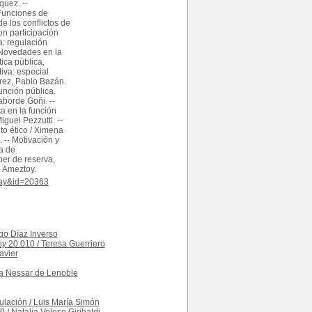
quez. --
unciones de
e los conflictos de
n participación
a: regulación
 Novedades en la
ica pública,
iva: especial
rrez, Pablo Bazán.
función pública.
aborde Goñi. --
a en la función
iguel Pezzutti. --
to ético / Ximena
 -- Motivación y
a de
ber de reserva,
o Ameztoy.
play&id=20363
go Díaz Inverso
ey 20.010
/
Teresa Guerriero
avier
a Nessar de Lenoble
ulación
/
Luis María Simón