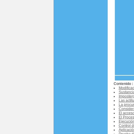
Contenido :
Modifica
Sustancia
Imposterg
Las actit
La procur
Considera
El acceso
El Proces
Ejecución
Control d
Aplicació