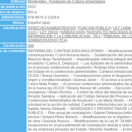
Editorial:
Montevideo : Fundación de Cultura Universitaria
de publicación:
2022
ro de páginas:
602 p.
ISBN/ISSN/DL:
978-9974-2-1329-6
Idioma :
Español (
spa
)
Clasificación:
DERECHO ADMINISTRATIVO
/
FUNCION PUBLICA
/
LEY 14996
(LUC)
/
LEY 20010
/
HÁBEAS DATA
/
NUEVAS TECNOLOGIAS D
INFORMACION Y LA COMUNICACION - TICs
/
TRIBUNAL DE L
ADMINISTRATIVO (TCA)
Clasificación:
350
a de contenido:
REFORMA DEL CONTENCIOSO ANULATORIO. -- Modificaciones 
comunicaciones / Carol Arocena Arezo. -- Sustanciación del proce
Mauricio Beau Taramburelli. -- Impostergable reforma integral de
anulatorio / Carlos E. Delpiazzo. -- Las actitudes de la adminis
en el proceso contencioso de anulación / Rodrigo Díaz Inverso. -
del Estado en lo contencioso administrativo. Cambios introducido
20.010 / Teresa Guerriero. -- Consideraciones sobre el despach
origen y constitucionalidad / Juvenal Javier. -- El acceso a la juris
Carlos Mata Prates. -- El proceso contencioso administrativo de a
de la nueva ley 20.010 / Silvana Nessar de Lenoble. -- Ejecución
anulatorias / Álvaro Richino. -- Control de oficio del tribunal de e
Ricardo Santana. -- Aplicación del Código General del Proceso e
Contencioso Administrativo de Anulación / Luis María Simón. -- P
principal en la acción de nulidad. Cambios introducidos por la Le
Natalia Veloso Giribaldi. -- NOVEDADES Y PROSPECTIVA DE
PÚBLICA. -- Plan anual de contratación / Gabriel Delpiazzo Antón
precios / Viviana Pérez Benech. -- Modificaciones en el régimen
de obra / Graciela Ruocco. -- Modificaciones de la Ley N° 19.889
excepciones en el procedimiento de contratación directa a nivel es
de las empresas privadas del Estado / Mariella Saettone. -- Evol