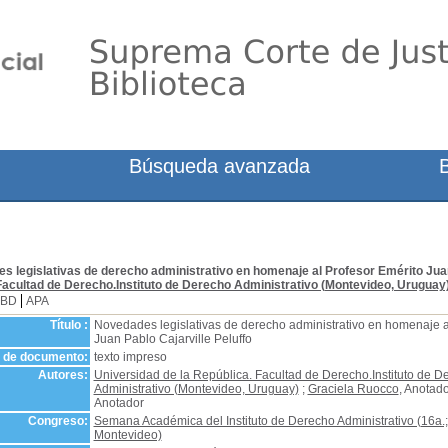
Búsqueda avanzada
 legislativas de derecho administrativo en homenaje al Profesor Emérito Juan
Facultad de Derecho.Instituto de Derecho Administrativo (Montevideo, Uruguay
SBD
APA
Título :
Novedades legislativas de derecho administrativo en homenaje a
Juan Pablo Cajarville Peluffo
o de documento:
texto impreso
Autores:
Universidad de la República. Facultad de Derecho.Instituto de D
Administrativo (Montevideo, Uruguay)
;
Graciela Ruocco
, Anotado
Anotador
Congreso:
Semana Académica del Instituto de Derecho Administrativo (16a.;
Montevideo)