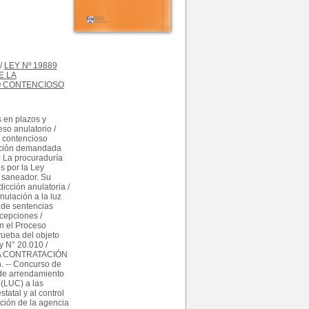
/
LEY Nº 19889
E LA
O CONTENCIOSO
en plazos y
so anulatorio /
l contencioso
tración demandada
- La procuraduría
s por la Ley
o saneador. Su
dicción anulatoria /
nulación a la luz
 de sentencias
xcepciones /
n el Proceso
rueba del objeto
y N° 20.010 /
 LA CONTRATACIÓN
. -- Concurso de
 de arrendamiento
 (LUC) a las
tatal y al control
ución de la agencia