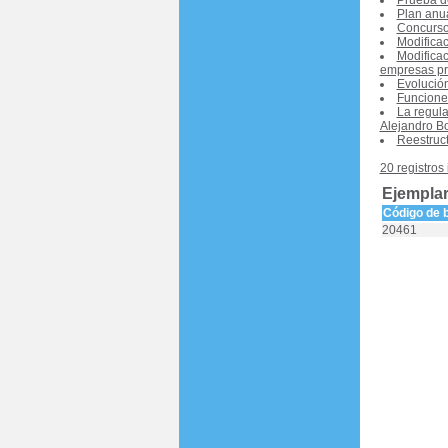
Prueba de
Plan anua
Concurso
Modifica
Modificac
empresas pr
Evolución
Funciones
La regula
Alejandro B
Reestruct
20 registros
Ejemplar
Código de 
20461