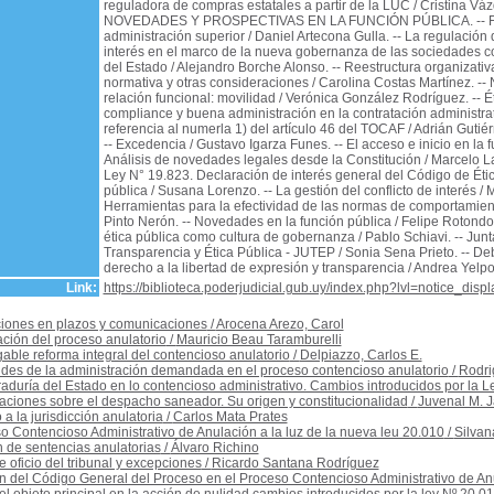
reguladora de compras estatales a partir de la LUC / Cristina Váz
NOVEDADES Y PROSPECTIVAS EN LA FUNCIÓN PÚBLICA. -- F
administración superior / Daniel Artecona Gulla. -- La regulación d
interés en el marco de la nueva gobernanza de las sociedades co
del Estado / Alejandro Borche Alonso. -- Reestructura organizativ
normativa y otras consideraciones / Carolina Costas Martínez. --
relación funcional: movilidad / Verónica González Rodríguez. -- Ét
compliance y buena administración en la contratación administrat
referencia al numerla 1) del artículo 46 del TOCAF / Adrián Gutié
-- Excedencia / Gustavo Igarza Funes. -- El acceso e inicio en la 
Análisis de novedades legales desde la Constitución / Marcelo L
Ley N° 19.823. Declaración de interés general del Código de Étic
pública / Susana Lorenzo. -- La gestión del conflicto de interés / M
Herramientas para la efectividad de las normas de comportamien
Pinto Nerón. -- Novedades en la función pública / Felipe Rotondo.
ética pública como cultura de gobernanza / Pablo Schiavi. -- Junt
Transparencia y Ética Pública - JUTEP / Sonia Sena Prieto. -- De
derecho a la libertad de expresión y transparencia / Andrea Yelp
Link:
https://biblioteca.poderjudicial.gub.uy/index.php?lvl=notice_dis
ciones en plazos y comunicaciones
/
Arocena Arezo, Carol
ción del proceso anulatorio
/
Mauricio Beau Taramburelli
able reforma integral del contencioso anulatorio
/
Delpiazzo, Carlos E.
udes de la administración demandada en el proceso contencioso anulatorio
/
Rodri
aduría del Estado en lo contencioso administrativo. Cambios introducidos por la L
ciones sobre el despacho saneador. Su origen y constitucionalidad
/
Juvenal M. J
 a la jurisdicción anulatoria
/
Carlos Mata Prates
o Contencioso Administrativo de Anulación a la luz de la nueva leu 20.010
/
Silvan
 de sentencias anulatorias
/
Álvaro Richino
e oficio del tribunal y excepciones
/
Ricardo Santana Rodríguez
n del Código General del Proceso en el Proceso Contencioso Administrativo de An