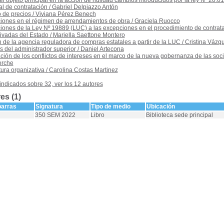
l objeto principal en la acción de nulidad cambios introducidos por la ley Nº 20.0
l de contratación
/
Gabriel Delpiazzo Antón
 de precios
/
Viviana Pérez Benech
ciones en el régimen de arrendamientos de obra
/
Graciela Ruocco
iones de la Ley Nº 19889 (LUC) a las excepciones en el procedimiento de contratació
ivadas del Estado
/
Mariella Saettone Montero
 de la agencia reguladora de compras estatales a partir de la LUC
/
Cristina Vázq
 del administrador superior
/
Daniel Artecona
ción de los conflictos de intereses en el marco de la nueva gobernanza de las soc
orche
ura organizativa
/
Carolina Costas Martinez
 indicados sobre 32, ver los 12 autores
es (1)
barras
Signatura
Tipo de medio
Ubicación
350 SEM 2022
Libro
Biblioteca sede principal