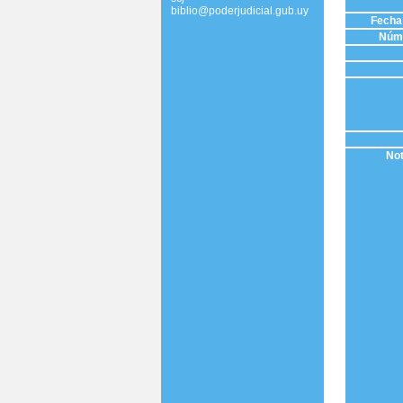
biblio@poderjudicial.gub.uy
Fecha 
Núme
Not