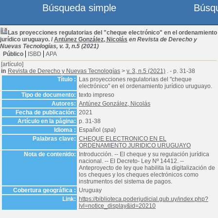
Búsqueda simple
Búsq
Las proyecciones regulatorias del "cheque electrónico" en el ordenamiento
jurídico uruguayo.
/
Antúnez González, Nicolás
en Revista de Derecho y
Nuevas Tecnologías, v. 3, n.5 (2021)
Público
ISBD
APA
[artículo]
in
Revista de Derecho y Nuevas Tecnologías
>
v. 3, n.5 (2021)
. - p. 31-38
Título :
Las proyecciones regulatorias del "cheque
electrónico" en el ordenamiento jurídico uruguayo.
Tipo de documento:
texto impreso
Autores:
Antúnez González, Nicolás
Fecha de publicación:
2021
Artículo en la página:
p. 31-38
Idioma :
Español (
spa
)
Palabras clave:
CHEQUE ELECTRONICO EN EL
ORDENAMIENTO JURIDICO URUGUAYO
Nota de contenido:
Introducción. -- El cheque y su regulación jurídica
nacional. -- El Decreto- Ley Nº 14412. --
Anteproyecto de ley que habilita la digitalización de
los cheques y los cheques electrónicos como
instrumentos del sistema de pagos.
Cobertura geográfica :
Uruguay
Link:
https://biblioteca.poderjudicial.gub.uy/index.php?
lvl=notice_display&id=20210