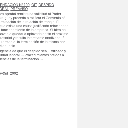
NDACION Nº 199
OIT
DESPIDO
BORAL
PREAVISO
 aprobó remitir una solicitud al Poder
Uruguay proceda a ratificar el Convenio nº
rminación de la relación de trabajo. El
ue exista una causa justificada relacionada
 funcionamiento de la empresa. Si bien ha
 Convenio quedaría aplazada hasta el próximo
esarial y resulta interesante analizar qué
icularmente, la terminación de la misma por
el anuncio.
xigencia de que el despido sea justificado y
lidad laboral. -- Procedimientos previos o
encias de la terminación. --
play&id=2002