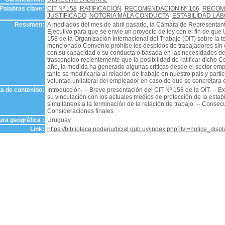
Palabras clave:
CIT Nº 158
RATIFICACION
RECOMENDACION Nº 166
RECOME
JUSTIFICADO
NOTORIA MALA CONDUCTA
ESTABILIDAD LA
Resumen:
A mediados del mes de abril pasado, la Cámara de Representantes
Ejecutivo para que se envíe un proyecto de ley con el fin de que 
158 de la Organización Internacional del Trabajo (OIT) sobre la te
mencionado Convenio prohíbe los despidos de trabajadores sin q
con su capacidad o su conducta o basada en las necesidades de
trascendido recientemente que la posibilidad de ratificar dicho
año, la medida ha generado algunas críticas desde el sector empr
tanto se modificaría al relación de trabajo en nuestro país y part
voluntad unilateral del empleador en caso de que se concretara 
a de contenido:
Introducción. -- Breve presentación del CIT Nº 158 de la OIT. -- E
su vinculación con los actuales medios de protección de la estabi
simultáneos a la terminación de la relación de trabajo. -- Consecu
Consideraciones finales
ra geográfica :
Uruguay
Link:
https://biblioteca.poderjudicial.gub.uy/index.php?lvl=notice_dis