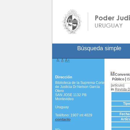
Búsqueda simple
A-
A
A+
Convenio 
Dirección
Público
I
Biblioteca de la Suprema Corte
[artículo]
de Justicia Dr.Nelson García
in
Revista D
Otero
SAN JOSE 1132 PB
Montevideo
Tip
Uruguay
Fecha 
Teléfono: 1907 int 4029
contacto
Artíc
scj-