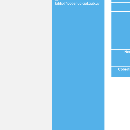
biblio@poderjudicial.gub.uy
Not
Cobertu