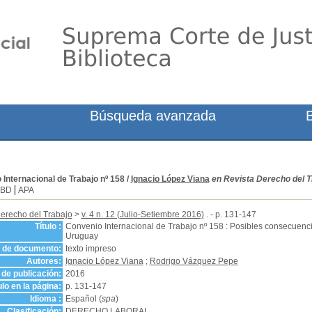
Búsqueda avanzada
Internacional de Trabajo nº 158
/
Ignacio López Viana
en Revista Derecho del Tr
SBD
APA
erecho del Trabajo
>
v. 4 n. 12 (Julio-Setiembre 2016)
. - p. 131-147
Título :
Convenio Internacional de Trabajo nº 158 : Posibles consecuencia
Uruguay
o de documento:
texto impreso
Autores:
Ignacio López Viana
;
Rodrigo Vázquez Pepe
de publicación:
2016
ulo en la página:
p. 131-147
Idioma :
Español (
spa
)
Clasificación:
DERECHO LABORAL