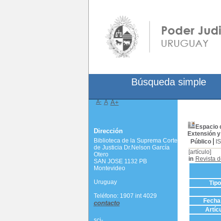
Búsqueda simple
A-
A
A+
Espacio d
Dirección
Extensión 
Biblioteca de la Suprema Corte
Público
I
de Justicia Dr.Nelson García
[artículo]
Otero
in
Revista 
SAN JOSE 1132 PB
Montevideo
Uruguay
Tip
Teléfono: 1907 int 4029
Fecha 
contacto
Artíc
scj-