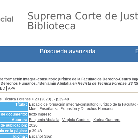
Búsqueda avanzada
e formación integral-consultorio jurídico de la Facultad de Derecho-Centro In
y Derechos Humanos.
/
Benjamín Abulafia
en Revista de Técnica Forense, 23 (2
SBD
APA
de Técnica Forense
>
23 (2020)
. - p.39-48
Título :
Espacio de formación integral-consultorio jurídico de la Faculta
Morel Enseñanza, Extensión y Derechos Humanos.
o de documento:
texto impreso
Autores:
Benjamín Abulafia
;
Virginia Cardozo
;
Karina Guerrero
de publicación:
2020
ulo en la página:
p.39-48
Idioma :
Español (
spa
)