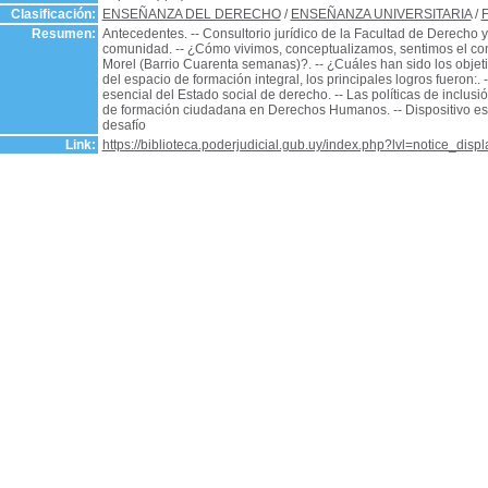
Clasificación:
ENSEÑANZA DEL DERECHO
/
ENSEÑANZA UNIVERSITARIA
/
Resumen:
Antecedentes. -- Consultorio jurídico de la Facultad de Derecho y 
comunidad. -- ¿Cómo vivimos, conceptualizamos, sentimos el consu
Morel (Barrio Cuarenta semanas)?. -- ¿Cuáles han sido los objeti
del espacio de formación integral, los principales logros fueron:. 
esencial del Estado social de derecho. -- Las políticas de inclusi
de formación ciudadana en Derechos Humanos. -- Dispositivo espe
desafío
Link:
https://biblioteca.poderjudicial.gub.uy/index.php?lvl=notice_dis