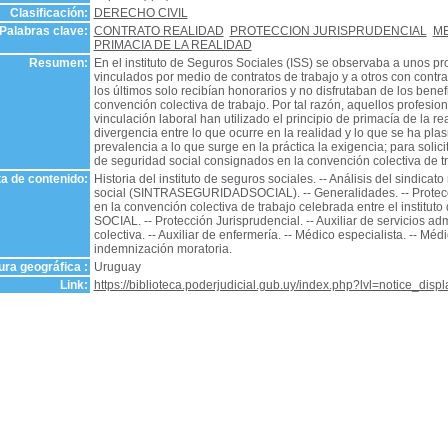
Clasificación:
DERECHO CIVIL
Palabras clave:
CONTRATO REALIDAD
PROTECCION JURISPRUDENCIAL
M
PRIMACIA DE LA REALIDAD
Resumen:
En el instituto de Seguros Sociales (ISS) se observaba a unos pr
vinculados por medio de contratos de trabajo y a otros con contra
los últimos solo recibían honorarios y no disfrutaban de los benef
convención colectiva de trabajo. Por tal razón, aquellos profesion
vinculación laboral han utilizado el principio de primacía de la r
divergencia entre lo que ocurre en la realidad y lo que se ha p
prevalencia a lo que surge en la práctica la exigencia; para solic
de seguridad social consignados en la convención colectiva de t
a de contenido:
Historia del instituto de seguros sociales. -- Análisis del sindica
social (SINTRASEGURIDADSOCIAL). -- Generalidades. -- Protecció
en la convención colectiva de trabajo celebrada entre el insti
SOCIAL. -- Protección Jurisprudencial. -- Auxiliar de servicios ad
colectiva. -- Auxiliar de enfermería. -- Médico especialista. -- Mé
indemnización moratoria.
ra geográfica :
Uruguay
Link:
https://biblioteca.poderjudicial.gub.uy/index.php?lvl=notice_dis