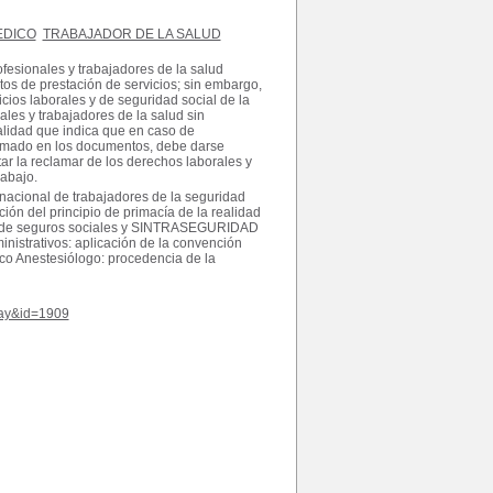
EDICO
TRABAJADOR DE LA SALUD
ofesionales y trabajadores de la salud
tos de prestación de servicios; sin embargo,
icios laborales y de seguridad social de la
ales y trabajadores de la salud sin
ealidad que indica que en caso de
lasmado en los documentos, debe darse
itar la reclamar de los derechos laborales y
rabajo.
to nacional de trabajadores de la seguridad
n del principio de primacía de la realidad
tuto de seguros sociales y SINTRASEGURIDAD
ministrativos: aplicación de la convención
dico Anestesiólogo: procedencia de la
play&id=1909