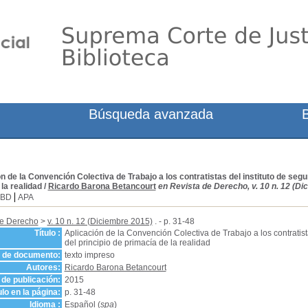
Búsqueda avanzada
n de la Convención Colectiva de Trabajo a los contratistas del instituto de segur
la realidad
/
Ricardo Barona Betancourt
en Revista de Derecho, v. 10 n. 12 (Di
SBD
APA
de Derecho
>
v. 10 n. 12 (Diciembre 2015)
. - p. 31-48
Título :
Aplicación de la Convención Colectiva de Trabajo a los contratista
del principio de primacía de la realidad
o de documento:
texto impreso
Autores:
Ricardo Barona Betancourt
de publicación:
2015
ulo en la página:
p. 31-48
Idioma :
Español (
spa
)