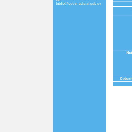
biblio@poderjudicial.gub.uy
Not
Cobertu