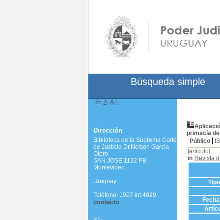
Búsqueda simple
A-
A
A+
Aplicació
Dirección
primacía de 
Biblioteca de la Suprema Corte
Público
I
de Justicia Dr.Nelson García
[artículo]
Otero
in
Revista 
SAN JOSE 1132 PB
Montevideo
Uruguay
Tip
Teléfono: 1907 int 4029
Fecha 
contacto
Artíc
scj-