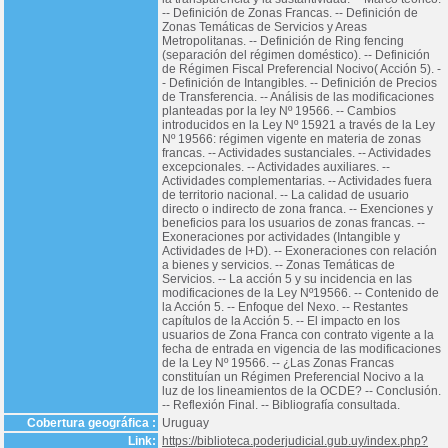
-- Definición de Zonas Francas. -- Definición de
Zonas Temáticas de Servicios y Areas
Metropolitanas. -- Definición de Ring fencing
(separación del régimen doméstico). -- Definición
de Régimen Fiscal Preferencial Nocivo( Acción 5). -
- Definición de Intangibles. -- Definición de Precios
de Transferencia. -- Análisis de las modificaciones
planteadas por la ley Nº 19566. -- Cambios
introducidos en la Ley Nº 15921 a través de la Ley
Nº 19566: régimen vigente en materia de zonas
francas. -- Actividades sustanciales. -- Actividades
excepcionales. -- Actividades auxiliares. --
Actividades complementarias. -- Actividades fuera
de territorio nacional. -- La calidad de usuario
directo o indirecto de zona franca. -- Exenciones y
beneficios para los usuarios de zonas francas. --
Exoneraciones por actividades (Intangible y
Actividades de I+D). -- Exoneraciones con relación
a bienes y servicios. -- Zonas Temáticas de
Servicios. -- La acción 5 y su incidencia en las
modificaciones de la Ley Nº19566. -- Contenido de
la Acción 5. -- Enfoque del Nexo. -- Restantes
capítulos de la Acción 5. -- El impacto en los
usuarios de Zona Franca con contrato vigente a la
fecha de entrada en vigencia de las modificaciones
de la Ley Nº 19566. -- ¿Las Zonas Francas
constituían un Régimen Preferencial Nocivo a la
luz de los lineamientos de la OCDE? -- Conclusión.
-- Reflexión Final. -- Bibliografía consultada.
Cobertura geográfica :
Uruguay
Link:
https://biblioteca.poderjudicial.gub.uy/index.php?