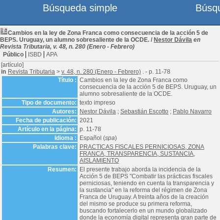
Búsqueda simple
Búsq
Cambios en la ley de Zona Franca como consecuencia de la acción 5 de
BEPS. Uruguay, un alumno sobresaliente de la OCDE.
/
Nestor Dávila
en
Revista Tributaria, v. 48, n. 280 (Enero - Febrero)
Público
ISBD
APA
[artículo]
in
Revista Tributaria
>
v. 48, n. 280 (Enero - Febrero)
. - p. 11-78
Título :
Cambios en la ley de Zona Franca como
consecuencia de la acción 5 de BEPS. Uruguay, un
alumno sobresaliente de la OCDE.
Tipo de documento:
texto impreso
Autores:
Nestor Dávila
;
Sebastián Escotto
;
Pablo Navarro
Fecha de publicación:
2021
Artículo en la página:
p. 11-78
Idioma :
Español (
spa
)
Palabras clave:
PRACTICAS FISCALES PERNICIOSAS, ZONA
FRANCA, TRANSPARENCIA, SUSTANCIA,
AISLAMIENTO
Resumen:
El presente trabajo aborda la incidencia de la
Acción 5 de BEPS "Combatir las prácticas fiscales
perniciosas, teniendo en cuenta la transparencia y
la sustancia" en la reforma del régimen de Zona
Franca de Uruguay. A treinta años de la creación
del mismo se produce su primera reforma,
buscando fortalecerlo en un mundo globalizado
donde la economía digital representa gran parte de