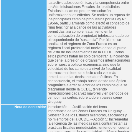
las actividades económicas y la competencia entre
las Administraciones Fiscales de los distintos
Estados buscan no perder recaudación
uniformizando los criterios. Se realiza un repaso de
los principales cambios propuestos por la Ley Nº
19566, particularmente como afectó el concepto de
"ring fencing" al alcance de las actividades
permitidas, así como el tratamiento en la
comercialización de propiedad intelectual dado por
el requerimiento de "sustancia". Por último, se
analiza si el régimen de Zona Franca es un
régimen fiscal preferencial nocivo desde el punto
de vista de los lineamientos de la OCDE. Todos
estos puntos tratan no solo demostrar la incidencia
que tiene la presión de organismos internacionales
sobre nuestra política económica, sino que la
velocidad de los cambios a nivel de fiscalidad
internacional tiene un efecto cada vez más
inmediato en las decisiones domésticas. En
consecuencia, el trabajo busca desde una óptica
pragmática alertar al lector de los cambios que se
diagraman desde la OCDE, teniendo
repercusiones cada vez mayores y en periodos de
tiempo más cortos, sobre todo en países como
Uruguay.
Nota de contenido:
Introducción. -- Justificación del tema. --
Importancia de las Zonas Francas en Uruguay. --
Soberanía de los Estados miembros, asociados y
no miembros de la OCDE. -- Acción 5: Incrementar
la eficiencia de las medidas para contrarrestar las
prácticas fiscales perjudiciales, teniendo en cuenta
la transparencia y la sustantividad. -- Marco teórico.