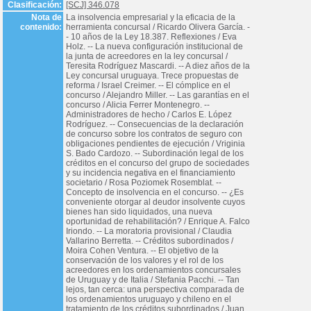
Clasificación:
[SCJ] 346.078
Nota de
La insolvencia empresarial y la eficacia de la
contenido:
herramienta concursal / Ricardo Olivera García. -
- 10 años de la Ley 18.387. Reflexiones / Eva
Holz. -- La nueva configuración institucional de
la junta de acreedores en la ley concursal /
Teresita Rodríguez Mascardi. -- A diez años de la
Ley concursal uruguaya. Trece propuestas de
reforma / Israel Creimer. -- El cómplice en el
concurso / Alejandro Miller. -- Las garantías en el
concurso / Alicia Ferrer Montenegro. --
Administradores de hecho / Carlos E. López
Rodríguez. -- Consecuencias de la declaración
de concurso sobre los contratos de seguro con
obligaciones pendientes de ejecución / Vriginia
S. Bado Cardozo. -- Subordinación legal de los
créditos en el concurso del grupo de sociedades
y su incidencia negativa en el financiamiento
societario / Rosa Poziomek Rosemblat. --
Concepto de insolvencia en el concurso. -- ¿Es
conveniente otorgar al deudor insolvente cuyos
bienes han sido liquidados, una nueva
oportunidad de rehabilitación? / Enrique A. Falco
Iriondo. -- La moratoria provisional / Claudia
Vallarino Berretta. -- Créditos subordinados /
Moira Cohen Ventura. -- El objetivo de la
conservación de los valores y el rol de los
acreedores en los ordenamientos concursales
de Uruguay y de Italia / Stefania Pacchi. -- Tan
lejos, tan cerca: una perspectiva comparada de
los ordenamientos uruguayo y chileno en el
tratamiento de los créditos subordinados / Juan