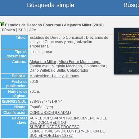
Búsqueda simple
Búsq
Estudios de Derecho Concursal
/
Alejandro Miller
(2018)
Público
ISBD
APA
Título :
Estudios de Derecho Concursal : Diez años de
la ley de Concursos y reorganización
empresarial
Tipo de
texto impreso
documento:
Autores:
Alejandro Miller
;
Alicia Ferrer Montenegro
;
Zamira Ayul
;
Virginia Machado
, Colaborador ;
Dario Willebald Buffa
, Colaborador
Editorial:
Montevideo : La Ley Uruguay
Fecha de
2018
publicación:
Número de
761 p.
páginas:
ISBN/ISSN/DL:
978-9974-731-97-4
Idioma :
Español (
spa
)
Clasificación:
CONCURSOS (D. ADM.)
Palabras
ACREEDOR,GARANTIAS,INSOLVENCIA DEL
clave:
DEUDOR,CREDITOS
SUBORDINADOS,PROCESO
CONCURSAL,SINDICO,INTERVENCION DE
SOCIEDADES,Ley 18387