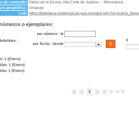
a de contenido:
Fallos de la Excma. Alta Corte de Justicia. -- Miscelánea
ra geográfica :
Uruguay
Link:
https://biblioteca.poderjudicial.gub.uy/index.php?lvl=notice_dis
 números o ejemplares:
por número : le
a
boletines :
por fecha : desde
m. 1 (Enero)
Núm. 1 (Enero)
Núm. 1 (Enero)
1
(1 - 3 / 3)