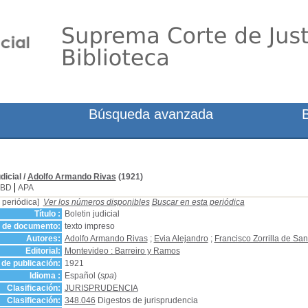
Búsqueda avanzada
dicial
/
Adolfo Armando Rivas
(1921)
SBD
APA
 periódica]
Ver los números disponibles
Buscar en esta periódica
Título :
Boletin judicial
o de documento:
texto impreso
Autores:
Adolfo Armando Rivas
;
Evia Alejandro
;
Francisco Zorrilla de San
Editorial:
Montevideo : Barreiro y Ramos
de publicación:
1921
Idioma :
Español (
spa
)
Clasificación:
JURISPRUDENCIA
Clasificación:
348.046
Digestos de jurisprudencia