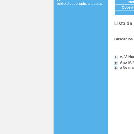
Not
biblio@poderjudicial.gub.uy
Cobertu
Lista de
Buscar los 
v. IV, Nú
Año IV, 
Año III, 