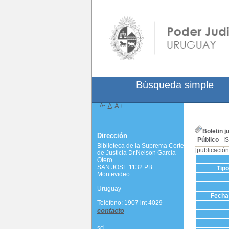
Búsqueda simple
A-
A
A+
Boletin ju
Dirección
Público
I
Biblioteca de la Suprema Corte
[publicación
de Justicia Dr.Nelson García
Otero
SAN JOSE 1132 PB
Tip
Montevideo
Uruguay
Fecha 
Teléfono: 1907 int 4029
contacto
scj-