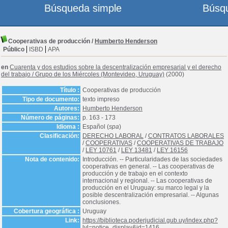
Búsqueda simple
Búsq
Cooperativas de producción
/
Humberto Henderson
Público
ISBD
APA
en
Cuarenta y dos estudios sobre la descentralización empresarial y el derecho
del trabajo
/
Grupo de los Miércoles (Montevideo, Uruguay)
(2000)
Título :
Cooperativas de producción
Tipo de documento:
texto impreso
Autores:
Humberto Henderson
Número de páginas:
p. 163 - 173
Idioma :
Español (
spa
)
Clasificación:
DERECHO LABORAL
/
CONTRATOS LABORALES
/
COOPERATIVAS
/
COOPERATIVAS DE TRABAJO
/
LEY 10761
/
LEY 13481
/
LEY 16156
Nota de contenido:
Introducción. -- Particularidades de las sociedades
cooperativas en general. -- Las cooperativas de
producción y de trabajo en el contexto
internacional y regional. -- Las cooperativas de
producción en el Uruguay: su marco legal y la
posible descentralización empresarial. -- Algunas
conclusiones.
Cobertura geográfica :
Uruguay
Link:
https://biblioteca.poderjudicial.gub.uy/index.php?
lvl=notice_display&id=1416