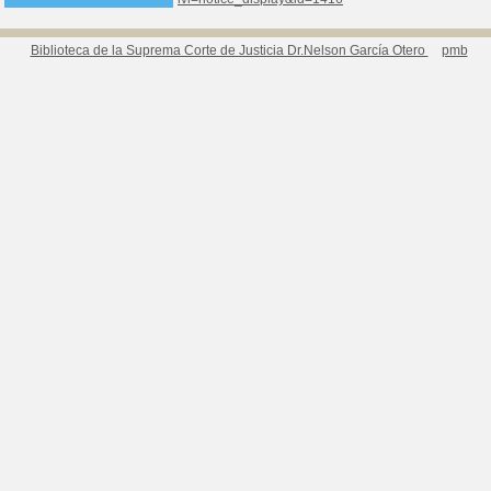
Biblioteca de la Suprema Corte de Justicia Dr.Nelson García Otero
pmb