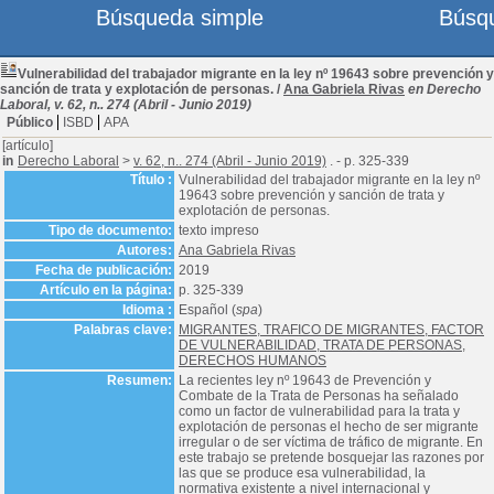
Búsqueda simple
Búsq
Vulnerabilidad del trabajador migrante en la ley nº 19643 sobre prevención y
sanción de trata y explotación de personas.
/
Ana Gabriela Rivas
en Derecho
Laboral, v. 62, n.. 274 (Abril - Junio 2019)
Público
ISBD
APA
[artículo]
in
Derecho Laboral
>
v. 62, n.. 274 (Abril - Junio 2019)
. - p. 325-339
Título :
Vulnerabilidad del trabajador migrante en la ley nº
19643 sobre prevención y sanción de trata y
explotación de personas.
Tipo de documento:
texto impreso
Autores:
Ana Gabriela Rivas
Fecha de publicación:
2019
Artículo en la página:
p. 325-339
Idioma :
Español (
spa
)
Palabras clave:
MIGRANTES, TRAFICO DE MIGRANTES, FACTOR
DE VULNERABILIDAD, TRATA DE PERSONAS,
DERECHOS HUMANOS
Resumen:
La recientes ley nº 19643 de Prevención y
Combate de la Trata de Personas ha señalado
como un factor de vulnerabilidad para la trata y
explotación de personas el hecho de ser migrante
irregular o de ser víctima de tráfico de migrante. En
este trabajo se pretende bosquejar las razones por
las que se produce esa vulnerabilidad, la
normativa existente a nivel internacional y