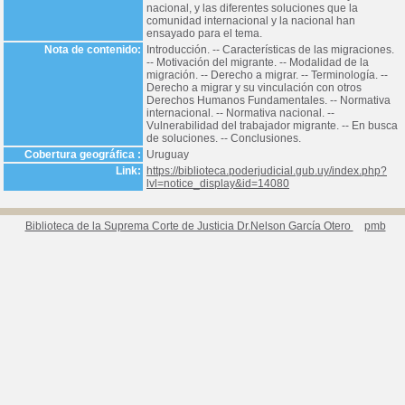
nacional, y las diferentes soluciones que la
comunidad internacional y la nacional han
ensayado para el tema.
Nota de contenido:
Introducción. -- Características de las migraciones.
-- Motivación del migrante. -- Modalidad de la
migración. -- Derecho a migrar. -- Terminología. --
Derecho a migrar y su vinculación con otros
Derechos Humanos Fundamentales. -- Normativa
internacional. -- Normativa nacional. --
Vulnerabilidad del trabajador migrante. -- En busca
de soluciones. -- Conclusiones.
Cobertura geográfica :
Uruguay
Link:
https://biblioteca.poderjudicial.gub.uy/index.php?
lvl=notice_display&id=14080
Biblioteca de la Suprema Corte de Justicia Dr.Nelson García Otero
pmb