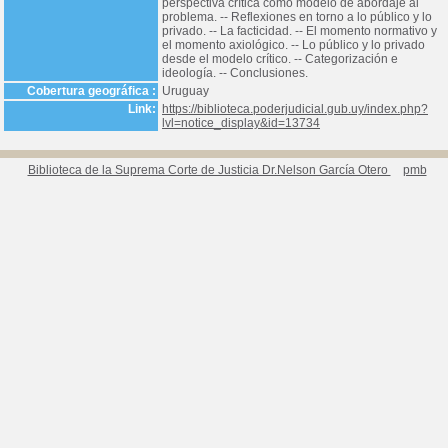
perspectiva crítica como modelo de abordaje al
problema. -- Reflexiones en torno a lo público y lo
privado. -- La facticidad. -- El momento normativo y
el momento axiológico. -- Lo público y lo privado
desde el modelo crítico. -- Categorización e
ideología. -- Conclusiones.
Cobertura geográfica :
Uruguay
Link:
https://biblioteca.poderjudicial.gub.uy/index.php?
lvl=notice_display&id=13734
Biblioteca de la Suprema Corte de Justicia Dr.Nelson García Otero
pmb