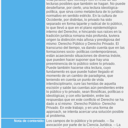
lecturas posibles que también se hagan. No puede
desdeñarse, por cierto, una lectura ideológica-
política, que sirva como metalectura de lo jurídico-
normativo en sentido estricto. En la cultura de
Occidente, por distintas, lo privado ha sido
separado en forma tajante y radical de lo público,
lo que llevó a que en el plano epistemológico
interno del Derecho, e hincando sus raíces en la
tradición jurídica romana más profunda, tuviera
origen la distinción más añosa y prestigiosa del
mismo: Derecho Público y Derecho Privado. El
transcurso del tiempo, va dando cuenta que en las
formaciones socio- políticas contemporáneas,
están acaeciendo situaciones de diversa índole,
que pueden hacer suponer que hay una
preeminencia de lo público sobre lo privado.
Puede también hacerse otra lectura, cuyo
fundamento es que puede haber llegado el
momento de un cambio de paradigma, que
teniendo en cuenta un punto de vista
interdisciplinario, cure las heridas de aquella
escisión y salde las cuentas aún pendientes entre
lo público y lo privado, sean filosóficas, políticas o
ideológicas; y con ello también, entre las
respuestas que en este conflicto el Derecho se ha
dado a sí mismo : Derecho Público- Derecho
Privado. En este trabajo, y en una forma de
approach, se intenta acercar una solución posible
al problema.
Nota de contenido:
Los campos de lo público y lo privado. -- Su
avocación por parte de la Ciencia Jurídica. -- La