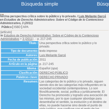
Búsqueda simple
Búsq
Una perspectiva crítica sobre lo público y lo privado.
/
Luis Meliante Garcé
en Estudios de Derecho Administrativo: Sobre el Código de lo Contencioso
Administrativo, 3 (2011)
Público
ISBD
APA
[artículo]
in
Estudios de Derecho Administrativo: Sobre el Código de lo Contencioso
Administrativo
>
3 (2011)
. - p. 217-245
Título :
Una perspectiva crítica sobre lo público y lo
privado.
Tipo de documento:
texto impreso
Autores:
Luis Meliante Garcé
Fecha de publicación:
2011
Artículo en la página:
p. 217-245
Idioma :
Español (
spa
)
Clasificación:
DERECHO PÚBLICO
Palabras clave:
DERECHO PRIVADO
Resumen:
Las categorías de lo público y lo privado, siguen
siendo dos de las categorías más influyentes en la
sociedad occidental contemporánea. Lo son
filosóficamente, social, política y jurídicamente. El
Derecho ha promovido y logrado una avocación de
las mismas, por lo que cualquier abordaje para
desentrañar el sentido, la evolución y el destino de
ellas, no puede hacerse sino desde el punto de
vista jurídico, que confluye con el resto de las