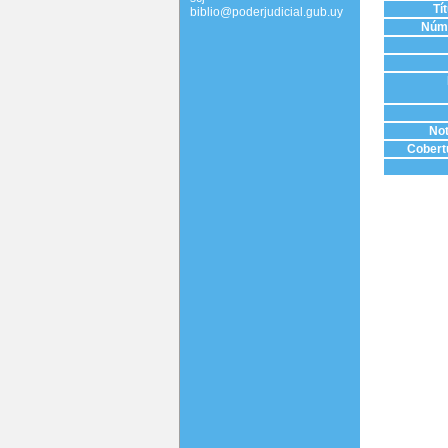
Tí
biblio@poderjudicial.gub.uy
Núme
Not
Cobertu