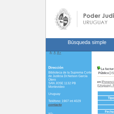
Búsqueda simple
A-
A
A+
Dirección
La factur
Biblioteca de la Suprema Corte
Público
I
de Justicia Dr.Nelson García
Otero
en
[Ponenci
SAN JOSE 1132 PB
(Uruguay). 
Montevideo
Uruguay
Tip
Teléfono: 1907 int 4029
contacto
Fecha 
scj-