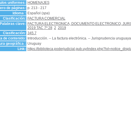
tulos uniformes:
HOMENAJES
ro de páginas:
p. 213 - 217
Idioma :
Español (
spa
)
Clasificación:
FACTURA COMERCIAL
Palabras clave:
FACTURA ELECTRONICA, DOCUMENTO ELECTRONICO, JURIS
2019 TAC 7º 28
2
2019
Clasificación:
345.7
a de contenido:
Introducción. -- La factura electrónica. -- Jurisprudencia uruguaya. 
ra geográfica :
Uruguay
Link:
https://biblioteca.poderjudicial.gub.uy/index.php?lvl=notice_dis