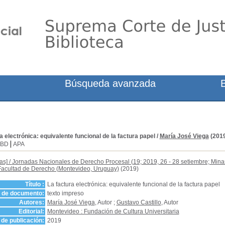
Búsqueda avanzada
a electrónica: equivalente funcional de la factura papel
/
María José Viega
(2019
SBD
APA
as]
/
Jornadas Nacionales de Derecho Procesal (19; 2019, 26 - 28 setiembre; Mina
Facultad de Derecho (Montevideo, Uruguay)
(2019)
Título :
La factura electrónica: equivalente funcional de la factura papel
o de documento:
texto impreso
Autores:
María José Viega
, Autor ;
Gustavo Castillo
, Autor
Editorial:
Montevideo : Fundación de Cultura Universitaria
de publicación:
2019