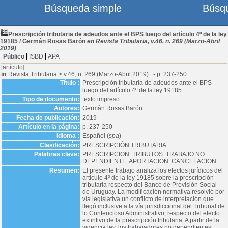
Búsqueda simple
Búsq
Prescripción tributaria de adeudos ante el BPS luego del artículo 4º de la ley
19185
/
Germán Rosas Barón
en Revista Tributaria, v.46, n. 269 (Marzo-Abril
2019)
Público
ISBD
APA
[artículo]
in
Revista Tributaria
>
v.46, n. 269 (Marzo-Abril 2019)
. - p. 237-250
Título :
Prescripción tributaria de adeudos ante el BPS
luego del artículo 4º de la ley 19185
Tipo de documento:
texto impreso
Autores:
Germán Rosas Barón
Fecha de publicación:
2019
Artículo en la página:
p. 237-250
Idioma :
Español (
spa
)
Clasificación:
PRESCRIPCIÓN TRIBUTARIA
Palabras clave:
PRESCRIPCION
TRIBUTOS
TRABAJO NO
DEPENDIENTE
APORTACION
CANCELACION
Resumen:
El presente trabajo analiza los efectos jurídicos del
artículo 4º de la ley 19185 sobre la prescripción
tributaria respecto del Banco de Previsión Social
de Uruguay. La modificación normativa resolvió por
vía legislativa un conflicto de interpretación que
llegó inclusive a la vía jurisdiccional del Tribunal de
lo Contencioso Administrativo, respecto del efecto
extintivo de la prescripción tributaria. A partir de la
vigencia ley, los trabajadores no dependientes