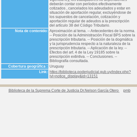
deberán contar con períodos efectivamente
cotizados , cancelados los adeudados y estar en
situación de aportación regular, excluyéndose de
los supuestos de cancelación, cotización y
aportación regular de adeudos a la prescripción
del artículo 38 del Código Tributario.
Nota de contenido:
Aproximación al tema. -- Antecedentes de la norma.
-- Posición de la Administración Fiscal BPS sobre la
prescripción tributaria. -- Posición de la dogmática
y la jurisprudencia respecto a la naturaleza de la
prescripción tributaria. -- Aplicación de la ley. --
Efectos del art. 4 de la Ley 19185 sobre la
prescripción extintiva. -- Conclusiones. --
Bibliografía consultada.
Cobertura geográfica :
Uruguay
Link:
https://biblioteca.poderjudicial.gub.uy/index.php?
lvl=notice_display&id=13151
Biblioteca de la Suprema Corte de Justicia Dr.Nelson García Otero
pmb