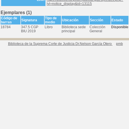
lvl=notice_display&id=13115
Ejemplares (1)
Código de
Tipo de
Signatura
Ubicación
Sección
Estado
barras
medio
18784
347.5 CGP
Libro
Biblioteca sede
Colección
Disponible
BIU 2019
principal
General
Biblioteca de la Suprema Corte de Justicia Dr.Nelson García Otero
pmb