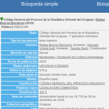
Búsqueda simple
Búsq
Código General del Proceso de la República Oriental del Uruguay
/
Rafael
Biurrun Berneron
(2019)
Público
ISBD
APA
Título :
Código General del Proceso de la República
Oriental del Uruguay : Y apéndice normativo
Tipo de documento:
texto impreso
Autores:
Rafael Biurrun Berneron
, Anotador ;
Gonzalo
Uriarte Audi
, Anotador ;
Sandra Garín
, Colaborador
Mención de edición:
5ta.ed.
Editorial:
Montevideo : Fundación de Cultura Universitaria
Fecha de publicación:
2019
Títulos uniformes:
URUGUAY-CODIGOS
Número de páginas:
579 p.
Nota general:
Gonzalo Uriarte Audi, colab.
Idioma :
Español (
spa
)
Clasificación:
CÓDIGO GENERAL DEL PROCESO (URUGUAY)
Palabras clave:
LEGISLACION COMENTADA
Clasificación:
347.5
Nota de contenido:
Actualizados hasta la Ley 19.733 de 28 de
diciembre de 2018.
Cobertura geográfica :
Uruguay
Link:
https://biblioteca.poderjudicial.gub.uy/index.php?