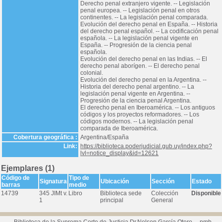
Derecho penal extranjero vigente. -- Legislación
penal europea. -- Legislación penal en otros
continentes. -- La legislación penal comparada.
Evolución del derecho penal en España. -- Historia
del derecho penal español. -- La codificación penal
española. -- La legislación penal vigente en
España. -- Progresión de la ciencia penal
española.
Evolución del derecho penal en las Indias. -- El
derecho penal aborígen. -- El derecho penal
colonial.
Evolución del derecho penal en la Argentina. --
Historia del derecho penal argentino. -- La
legislación penal vigente en Argentina. --
Progresión de la ciencia penal Argentina.
El derecho penal en Iberoamérica. -- Los antiguos
códigos y los proyectos reformadores. -- Los
códigos modernos. -- La legislación penal
comparada de Iberoamérica.
Cobertura geográfica :
Argentina/España
Link:
https://biblioteca.poderjudicial.gub.uy/index.php?
lvl=notice_display&id=12621
Ejemplares (1)
Código de
Tipo de
Signatura
Ubicación
Sección
Estado
barras
medio
14739
345 JIMt v.
Libro
Biblioteca sede
Colección
Disponible
1
principal
General