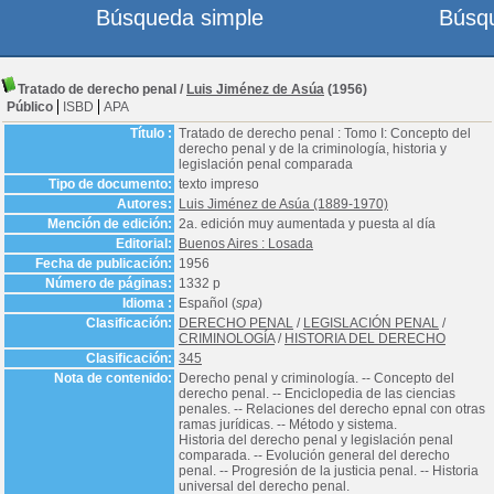
Búsqueda simple
Búsq
Tratado de derecho penal
/
Luis Jiménez de Asúa
(1956)
Público
ISBD
APA
Título :
Tratado de derecho penal : Tomo I: Concepto del
derecho penal y de la criminología, historia y
legislación penal comparada
Tipo de documento:
texto impreso
Autores:
Luis Jiménez de Asúa (1889-1970)
Mención de edición:
2a. edición muy aumentada y puesta al día
Editorial:
Buenos Aires : Losada
Fecha de publicación:
1956
Número de páginas:
1332 p
Idioma :
Español (
spa
)
Clasificación:
DERECHO PENAL
/
LEGISLACIÓN PENAL
/
CRIMINOLOGÍA
/
HISTORIA DEL DERECHO
Clasificación:
345
Nota de contenido:
Derecho penal y criminología. -- Concepto del
derecho penal. -- Enciclopedia de las ciencias
penales. -- Relaciones del derecho epnal con otras
ramas jurídicas. -- Método y sistema.
Historia del derecho penal y legislación penal
comparada. -- Evolución general del derecho
penal. -- Progresión de la justicia penal. -- Historia
universal del derecho penal.