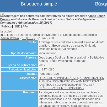
Búsqueda simple
Búsq
Arbitragem nos contratos administrativos no direito brasilero
/
Joao Lopez
Queiroz
en Estudios de Derecho Administrativo: Sobre el Código de lo
Contencioso Administrativo, 15 (2017)
Público
ISBD
APA
[artículo]
in
Estudios de Derecho Administrativo: Sobre el Código de lo Contencioso
Administrativo
>
15 (2017)
. - p. 247 - 280
Título :
Arbitragem nos contratos administrativos no direito
brasilero : Breve análise da sua legitimidade
instituida pela lei 13129/2015
Tipo de documento:
texto impreso
Autores:
Joao Lopez Queiroz
;
Márcia Walquiria Batista dos
Santos
;
Fábio Wellington Rodrigues
Fecha de publicación:
2017
Artículo en la página:
p. 247 - 280
Idioma :
Portugués (
por
)
Clasificación:
DERECHO ADMINISTRATIVO
/
ADMINISTRACIÓN
PÚBLICA
/
CONTRATACIÓN ADMINISTRATIVA
/
ARBITRAJE
/
CONVENIOS ARBITRALES
/
CLÁUSULAS COMPROMISORIAS
Resumen:
As relaçoes entre administrador e administrado
devem se basear no princípio da supremacia dos
intereses públicos e o da indisponibilidade dos
interesses públicos, uma vez que todo o exercício
da funçao administrativa será, por eles,