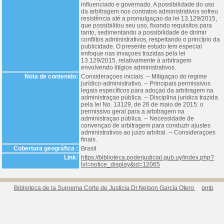
influenciado e governado. A possibilidade do uso
da arbitragem nos contratos administrativos sofreu
resistência até a promulgaçao da lei 13.129/2015,
que possibilitou seu uso, fixando requisitos para
tanto, sedimentando a possibilidade de dirimir
conflitos administrativos, respeitando o princípio da
publicidade. O presente estudo tem especial
enfoque nas invaçoes trazidas pela lei
13.129/2015, relativamente à arbitragem
envolvendo litígios administrativos.
Nota de contenido:
Consideraçoes iniciais. -- Mitigaçao do regime
jurídico-administrativo. -- Principais permissivos
legais específicos para adoçao da arbitragem na
administraçao pública. -- Disciplina jurídica trazida
pela lei No. 13129, de 26 de maio de 2015: o
permissivo geral para a arbitragem na
administraçao pública. -- Necessidade de
convençao de arbitragem para conduzir ajustes
administrativos ao juízo arbitral. -- Consideraçoes
finais.
Cobertura geográfica :
Brasil
Link:
https://biblioteca.poderjudicial.gub.uy/index.php?
lvl=notice_display&id=12065
Biblioteca de la Suprema Corte de Justicia Dr.Nelson García Otero
pmb