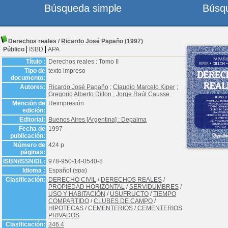
Búsqueda simple
Búsq
Derechos reales
/
Ricardo José Papaño
(1997)
Público
ISBD
APA
Título :
Derechos reales : Tomo II
Tipo de
texto impreso
documento:
Autores:
Ricardo José Papaño
;
Claudio Marcelo Kiper
;
Gregorio Alberto Dillon
;
Jorge Raúl Causse
Mención de
Reimpresión
edición:
Editorial:
Buenos Aires [Argentina] : Depalma
Fecha de
1997
publicación:
Número de
424 p
páginas:
ISBN/ISSN/DL:
978-950-14-0540-8
Idioma :
Español (
spa
)
Clasificación:
DERECHO CIVIL
/
DERECHOS REALES
/
PROPIEDAD HORIZONTAL
/
SERVIDUMBRES
/
USO Y HABITACIÓN
/
USUFRUCTO
/
TIEMPO
COMPARTIDO
/
CLUBES DE CAMPO
/
HIPOTECAS
/
CEMENTERIOS
/
CEMENTERIOS
PRIVADOS
Clasificación:
346.4