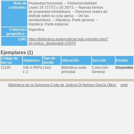
Nota de
Propiedad horizontal. -- Prehorizontalidad.
contenido:
Leyes 19.727/72 y 20.26/73. -- Nuevas formas
de propiedad inmobiliaria. -- Derechos reales de
disfrute sobre la cosa ajena. -- De las
servidumbres. -- Hipoteca. Parte general. --
Hipoteca. Parte especial.
Cobertura
Argentina
geográfica :
Link:
https://biblioteca.poderjudicial.gub.uy/index.php?
lvl=notice_display&id=10979
Ejemplares (1)
Código de
Tipo de
Signatura
Ubicación
Sección
Estado
barras
medio
11100
346.4 PAPd
Libro
Biblioteca sede
Colección
Disponible
v. 2
principal
General
Biblioteca de la Suprema Corte de Justicia Dr.Nelson García Otero
pmb