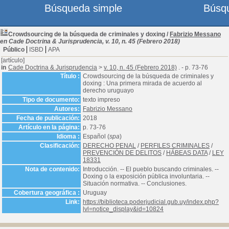
Búsqueda simple
Búsq
Crowdsourcing de la búsqueda de criminales y doxing
/
Fabrizio Messano
en Cade Doctrina & Jurisprudencia, v. 10, n. 45 (Febrero 2018)
Público
ISBD
APA
[artículo]
in
Cade Doctrina & Jurisprudencia
>
v. 10, n. 45 (Febrero 2018)
. - p. 73-76
Título :
Crowdsourcing de la búsqueda de criminales y
doxing : Una primera mirada de acuerdo al
derecho uruguayo
Tipo de documento:
texto impreso
Autores:
Fabrizio Messano
Fecha de publicación:
2018
Artículo en la página:
p. 73-76
Idioma :
Español (
spa
)
Clasificación:
DERECHO PENAL
/
PERFILES CRIMINALES
/
PREVENCIÓN DE DELITOS
/
HÁBEAS DATA
/
LEY
18331
Nota de contenido:
Introducción. -- El pueblo buscando criminales. --
Doxing o la exposición pública involuntaria. --
Situación normativa. -- Conclusiones.
Cobertura geográfica :
Uruguay
Link:
https://biblioteca.poderjudicial.gub.uy/index.php?
lvl=notice_display&id=10824