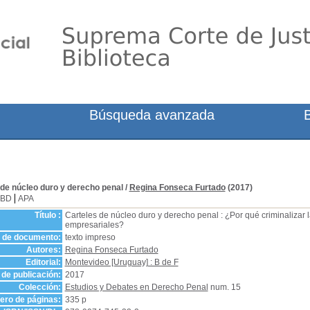
Búsqueda avanzada
 de núcleo duro y derecho penal
/
Regina Fonseca Furtado
(2017)
SBD
APA
Título :
Carteles de núcleo duro y derecho penal : ¿Por qué criminalizar 
empresariales?
o de documento:
texto impreso
Autores:
Regina Fonseca Furtado
Editorial:
Montevideo [Uruguay] : B de F
de publicación:
2017
Colección:
Estudios y Debates en Derecho Penal
num. 15
ro de páginas:
335 p