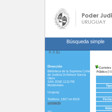
Búsqueda simple
A-
A
A+
Dirección
Carteles
Biblioteca de la Suprema Corte
Público
I
de Justicia Dr.Nelson García
Otero
SAN JOSE 1132 PB
Montevideo
Tip
Uruguay
Teléfono: 1907 int 4029
Fecha 
contacto
Núme
scj-