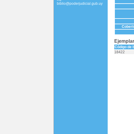
biblio@poderjudicial.gub.uy
Cobertu
Ejemplar
Código de 
18422