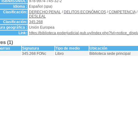
ISBN/ISSN/DL:
978-9974-745-32-2
Idioma :
Español (
spa
)
Clasificación:
DERECHO PENAL
/
DELITOS ECONÓMICOS
/
COMPETENCIA
DESLEAL
Clasificación:
345.268
ra geográfica :
Unión Europea
Link:
https://biblioteca.poderjudicial.gub.uy/index.php?lvl=notice_dis
es (1)
barras
Signatura
Tipo de medio
Ubicación
345.268 FONc
Libro
Biblioteca sede principal