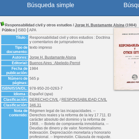
Búsqueda simple
Búsq
Responsabilidad civil y otros estudios
/
Jorge H. Bustamante Alsina
(1984)
Público
ISBD
APA
Título :
Responsabilidad civil y otros estudios : Doctrina
y comentarios de jurisprudencia
Tipo de
texto impreso
documento:
Autores:
Jorge H. Bustamante Alsina
Editorial:
Buenos Aires : Abeledo-Perrot
Fecha de
1984
publicación:
Número de
565 p
páginas:
ISBN/ISSN/DL:
978-950-20-0263-7
Idioma :
Español (
spa
)
Clasificación:
DERECHO CIVIL
/
RESPONSABILIDAD CIVIL
Clasificación:
346.31
Nota de
Régimen legal de las incapacidades. --
contenido:
Derechos reales y la reforma de la ley 17.711. El
carácter absoluto del dominio y la reforma de
1968.. -- Boleto de compraventa inmobiliaria. --
Deudas de dinero y de valor. Nominalismo.
Indexación. Depreciación monetaria y honorario
profesional. -- Imprevisión. Cláusula de reajuste.