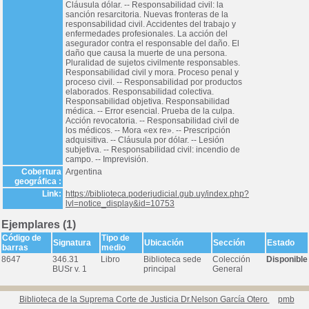
Cláusula dólar. -- Responsabilidad civil: la
sanción resarcitoria. Nuevas fronteras de la
responsabilidad civil. Accidentes del trabajo y
enfermedades profesionales. La acción del
asegurador contra el responsable del daño. El
daño que causa la muerte de una persona.
Pluralidad de sujetos civilmente responsables.
Responsabilidad civil y mora. Proceso penal y
proceso civil. -- Responsabilidad por productos
elaborados. Responsabilidad colectiva.
Responsabilidad objetiva. Responsabilidad
médica. -- Error esencial. Prueba de la culpa.
Acción revocatoria. -- Responsabilidad civil de
los médicos. -- Mora «ex re». -- Prescripción
adquisitiva. -- Cláusula por dólar. -- Lesión
subjetiva. -- Responsabilidad civil: incendio de
campo. -- Imprevisión.
Cobertura
Argentina
geográfica :
Link:
https://biblioteca.poderjudicial.gub.uy/index.php?
lvl=notice_display&id=10753
Ejemplares (1)
Código de
Tipo de
Signatura
Ubicación
Sección
Estado
barras
medio
8647
346.31
Libro
Biblioteca sede
Colección
Disponible
BUSr v. 1
principal
General
Biblioteca de la Suprema Corte de Justicia Dr.Nelson García Otero
pmb