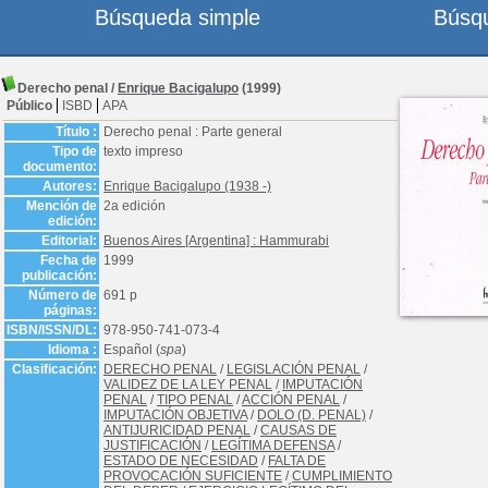
Búsqueda simple
Búsq
Derecho penal
/
Enrique Bacigalupo
(1999)
Público
ISBD
APA
Título :
Derecho penal : Parte general
Tipo de
texto impreso
documento:
Autores:
Enrique Bacigalupo (1938 -)
Mención de
2a edición
edición:
Editorial:
Buenos Aires [Argentina] : Hammurabi
Fecha de
1999
publicación:
Número de
691 p
páginas:
ISBN/ISSN/DL:
978-950-741-073-4
Idioma :
Español (
spa
)
Clasificación:
DERECHO PENAL
/
LEGISLACIÓN PENAL
/
VALIDEZ DE LA LEY PENAL
/
IMPUTACIÓN
PENAL
/
TIPO PENAL
/
ACCIÓN PENAL
/
IMPUTACIÓN OBJETIVA
/
DOLO (D. PENAL)
/
ANTIJURICIDAD PENAL
/
CAUSAS DE
JUSTIFICACIÓN
/
LEGÍTIMA DEFENSA
/
ESTADO DE NECESIDAD
/
FALTA DE
PROVOCACIÓN SUFICIENTE
/
CUMPLIMIENTO