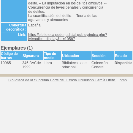
delito. -- La imputación en los delitos omisivos. --
Concurrencia de leyes penales y concurrencia
de delitos.
La cuantificación del delito. -- Teoría de las
agravantes y atenuantes.
Cobertura
España
geográfica :
Link:
https://biblioteca.poderjudicial.gub.uy/index.php?
lvl=notice_display&id=10587
Ejemplares (1)
Código de
Tipo de
Signatura
Ubicación
Sección
Estado
barras
medio
10965
345 BACde
Libro
Biblioteca sede
Colección
Disponible
1999
principal
General
Biblioteca de la Suprema Corte de Justicia Dr.Nelson García Otero
pmb