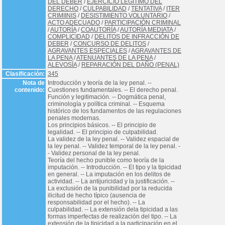
DEL DEBER
/
EJERCICIO LEGÍTIMO DEL
DERECHO
/
CULPABILIDAD
/
TENTATIVA
/
ITER
CRIMIINIS
/
DESISTIMIENTO VOLUNTARIO
/
ACTO ADECUADO
/
PARTICIPACIÓN CRIMINAL
/
AUTORÍA
/
COAUTORÍA
/
AUTORÍA MEDIATA
/
COMPLICIDAD
/
DELITOS DE INFRACCIÓN DE
DEBER
/
CONCURSO DE DELITOS
/
AGRAVANTES ESPECIALES
/
AGRAVANTES DE
LA PENA
/
ATENUANTES DE LA PENA
/
ALEVOSÍA
/
REPARACIÓN DEL DAÑO (PENAL)
Clasificación:
345
Nota de
Introducción y teoría de la ley penal. --
contenido:
Cuestiones fundamentales. -- El derecho penal.
Función y legitimación. -- Dogmática penal,
criminología y política criminal. -- Esquema
histórico de los fundamentos de las regulaciones
penales modernas.
Los principios básicos. -- El principio de
legalidad. -- El principio de culpabilidad.
La validez de la ley penal. -- Validez espacial de
la ley penal. -- Validez temporal de la ley penal. -
- Validez personal de la ley penal.
Teoría del hecho punible como teoría de la
imputación. -- Introducción. -- El tipo y la tipicidad
en general. -- La imputación en los delitos de
actividad. -- La antijuricidad y la justificación. --
La exclusión de la punibilidad por la reducida
ilicitud de hecho típico (ausencia de
responsabilidad por el hecho). -- La
culpabilidad. -- La extensión dela tipicidad a las
formas imperfectas de realización del tipo. -- La
extensión de la tipicidad a la participación en el