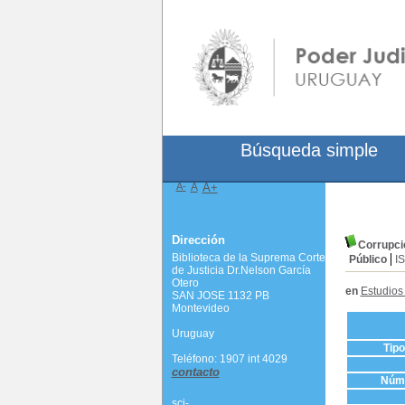
Búsqueda simple
A-
A
A+
Dirección
Corrupci
Biblioteca de la Suprema Corte
Público
I
de Justicia Dr.Nelson García
Otero
en
Estudios
SAN JOSE 1132 PB
Montevideo
Uruguay
Tip
Teléfono: 1907 int 4029
contacto
Núme
scj-