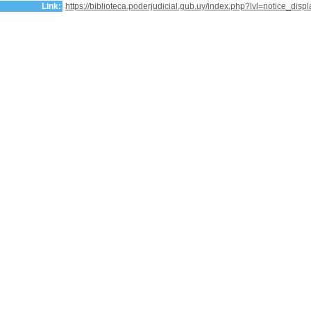
Link:
https://biblioteca.poderjudicial.gub.uy/index.php?lvl=notice_dis