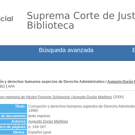
Búsqueda avanzada
ón y derechos humanos aspectos de Derecho Administrativo
/
Augusto Durán 
SBD
APA
 en memoria de Héctor Frugone Schiavone
/
Augusto Durán Martínez
(2000)
Título :
Corrupción y derechos humanos aspectos de Derecho Administrat
1998)
o de documento:
texto impreso
Autores:
Augusto Durán Martínez
ro de páginas:
p. 149-167
Idioma :
Español (
spa
)