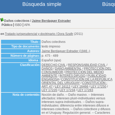
Búsqueda simple
Búsq
Daños colectivos
/
Jaime Berdaguer Estrader
Público
ISBD
APA
en
Tratado jurisprudencial y doctrinario
/
Dora Szafir
(2011)
Título :
Daños colectivos
Tipo de documento:
texto impreso
Autores:
Jaime Berdaguer Estrader (1946 -)
Número de páginas:
p. 475 - 489
Idioma :
Español (
spa
)
Clasificación:
DERECHO CIVIL
/
RESPONSABILIDAD CIVIL
/
DAÑOS
/
DAÑO AMBIENTAL
/
PROTECCIÓN DEL
CONSUMIDOR
/
PROTECCIÓN DEL MEDIO
AMBIENTE
/
INTERÉS DIFUSO
/
PUBLICIDAD
ENGAÑOSA
/
CONSTITUCIÓN DE LA REPÚBLICA
ORIENTAL DEL URUGUAY
/
CONSTITUCIÓN -
ART. 47
/
LEY 16112
/
LEY 16466
/
LEY 17250
/
LEY 17220
/
LEY 17234
/
LEY 17283
Nota de contenido:
Noción de daño. -- Daño masivo. -- Intereses
afectados: intereses pluiri-individuales versus
intereses supra-individuales. -- Daños supra-
individuales: diferencia entre intereses difusos e
intereses colectivos. -- Daños colectivos y difusos
en el Uruguay. Regulación general. -- Caracteres