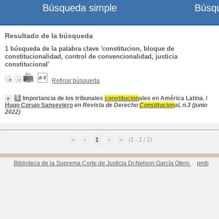
Búsqueda simple
Búsq
Resultado de la búsqueda
1
búsqueda de la palabra clave
'constitucion, bloque de
constitucionalidad, control de convencionalidad, justicia
constitucional'
Refinar búsqueda
Importancia de los tribunales
constitucion
ales en América Latina.
/
Hugo Corujo Sanseviero
en Revista de Derecho
Constitucion
al, n.3 (junio
2022)
1
(1 - 1 / 1)
Biblioteca de la Suprema Corte de Justicia Dr.Nelson García Otero
pmb