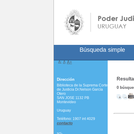
Búsqueda simple
A-
A
A+
Resulta
Dirección
Biblioteca de la Suprema Corte
0
búsqued
de Justicia Dr.Nelson García
Otero
SAN JOSE 1132 PB
Montevideo
Uruguay
Teléfono: 1907 int 4029
contacto
scj-