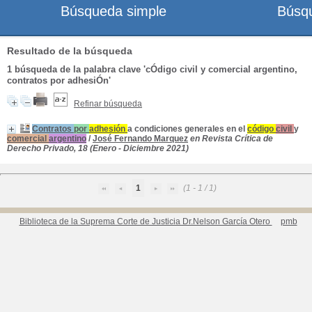
Búsqueda simple
Búsq
Resultado de la búsqueda
1
búsqueda de la palabra clave
'cÓdigo civil y comercial argentino,
contratos por adhesiÓn'
Refinar búsqueda
Contratos
por
adhesión
a condiciones generales en el
código
civil
y
comercial
argentino
/
José Fernando Marquez
en Revista Crítica de
Derecho Privado, 18 (Enero - Diciembre 2021)
1
(1 - 1 / 1)
Biblioteca de la Suprema Corte de Justicia Dr.Nelson García Otero
pmb