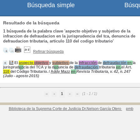
Búsqueda simple
Búsq
Resultado de la búsqueda
1
búsqueda de la palabra clave
'aspecto objetivo y subjetivo de la
infraccion de defraudacion en la jurisprudencia del tca, denuncia de
defraudacion tributaria, articulo 110 del codigo tributario'
Refinar búsqueda
El
aspecto
objetivo
y
subjetivo
de la
infracción
de
defraudación
en
la
jurisprud
en
cia
del
TCA
y la d
en
uncia de
defraudación
tributaria
en
el Art.
110
del
Código
Tributario
.
/
Addy Mazz
en
Revista
Tributaria
, v. 42, n. 247
(Julio - agosto 2015)
1
(1 - 1 / 1)
Biblioteca de la Suprema Corte de Justicia Dr.Nelson García Otero
pmb