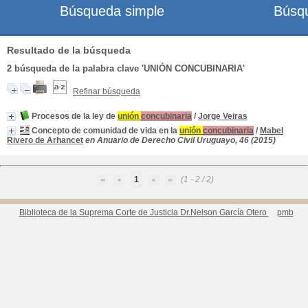
Búsqueda simple
Búsq
Resultado de la búsqueda
2
búsqueda de la palabra clave
'UNIÓN CONCUBINARIA'
Refinar búsqueda
Procesos de la ley de
unión
concubinaria
/
Jorge Veiras
Concepto de comunidad de vida en la
unión
concubinaria
/
Mabel
Rivero de Arhancet
en Anuario de Derecho Civil Uruguayo, 46 (2015)
1
(1 - 2 / 2)
Biblioteca de la Suprema Corte de Justicia Dr.Nelson García Otero
pmb