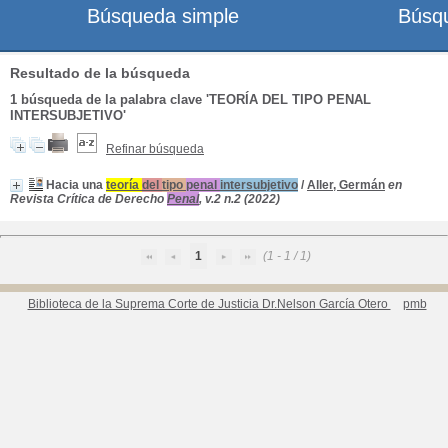
Búsqueda simple
Búsq
Resultado de la búsqueda
1
búsqueda de la palabra clave
'TEORÍA DEL TIPO PENAL
INTERSUBJETIVO'
Refinar búsqueda
Hacia una
teoría
del
tipo
penal
intersubjetivo
/
Aller, Germán
en
Revista Crítica de Derecho
Penal
, v.2 n.2 (2022)
1
(1 - 1 / 1)
Biblioteca de la Suprema Corte de Justicia Dr.Nelson García Otero
pmb