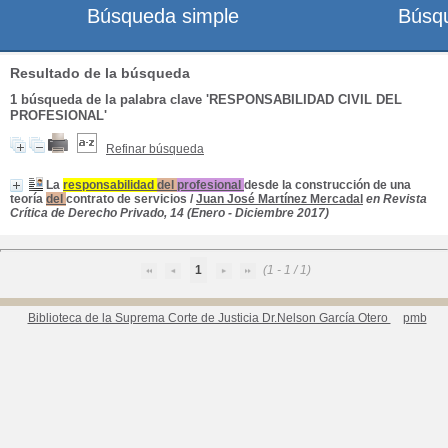
Búsqueda simple
Búsq
Resultado de la búsqueda
1
búsqueda de la palabra clave
'RESPONSABILIDAD CIVIL DEL
PROFESIONAL'
Refinar búsqueda
La
responsabilidad
del
profesional
desde la construcción de una
teoría
del
contrato de servicios
/
Juan José Martínez Mercadal
en Revista
Crítica de Derecho Privado, 14 (Enero - Diciembre 2017)
1
(1 - 1 / 1)
Biblioteca de la Suprema Corte de Justicia Dr.Nelson García Otero
pmb