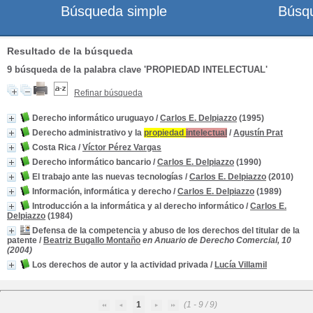
Búsqueda simple
Búsq
Resultado de la búsqueda
9
búsqueda de la palabra clave
'PROPIEDAD INTELECTUAL'
Refinar búsqueda
Derecho informático uruguayo
/
Carlos E. Delpiazzo
(1995)
Derecho administrativo y la
propiedad
intelectual
/
Agustín Prat
Costa Rica
/
Víctor Pérez Vargas
Derecho informático bancario
/
Carlos E. Delpiazzo
(1990)
El trabajo ante las nuevas tecnologías
/
Carlos E. Delpiazzo
(2010)
Información, informática y derecho
/
Carlos E. Delpiazzo
(1989)
Introducción a la informática y al derecho informático
/
Carlos E.
Delpiazzo
(1984)
Defensa de la competencia y abuso de los derechos del titular de la
patente
/
Beatriz Bugallo Montaño
en Anuario de Derecho Comercial, 10
(2004)
Los derechos de autor y la actividad privada
/
Lucía Villamil
1
(1 - 9 / 9)