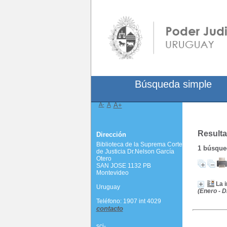
Búsqueda simple
A-
A
A+
Resulta
Dirección
Biblioteca de la Suprema Corte
1
búsqued
de Justicia Dr.Nelson García
Otero
SAN JOSE 1132 PB
Montevideo
La 
Uruguay
(Enero - 
Teléfono: 1907 int 4029
contacto
scj-